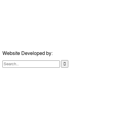
মোবাইল:
+৮৮০১৭১৭৯৬০০৯৭
ইমেইল:
news@dailycomillanews.com
ঠিকানা:
১০৮ হোয়াইট চ্যাপেল রোড, লন্ডন ই১ ১ডিই
মোবাইল:
০৭৪১১৯৩৩২৬১
ইমেইল:
london@dailycomillanews.com
Website Developed by:
TechSmartBD.com