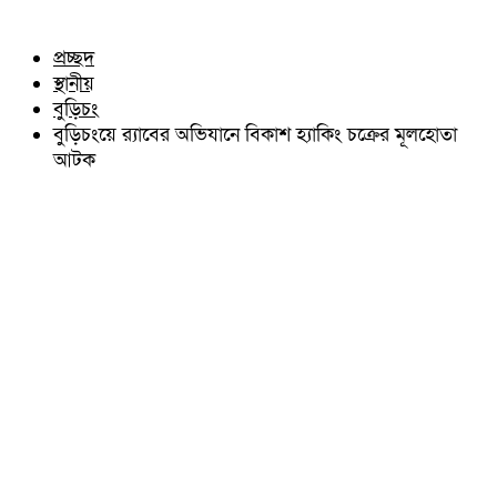
চৌদ্দগ্রাম
অন্যান্য
নাঙ্গলকোট
আইন আদালত
প্রচ্ছদ
মনোহরগঞ্জ
মতামত
স্থানীয়
বরুড়া
কুমিল্লার ঐতিহ্য
লালমাই
বুড়িচং
বিখ্যাত ব্যাক্তিত্ব
দাউদকান্দি
বুড়িচংয়ে র‌্যাবের অভিযানে বিকাশ হ্যাকিং চক্রের মূলহোতা
কুমিল্লা বিভাগ চাই
চান্দিনা
আটক
কুমিল্লা ভিক্টোরিয়ানস্
মুরাদনগর
দেবিদ্বার
হোমনা
তিতাস
মেঘনা