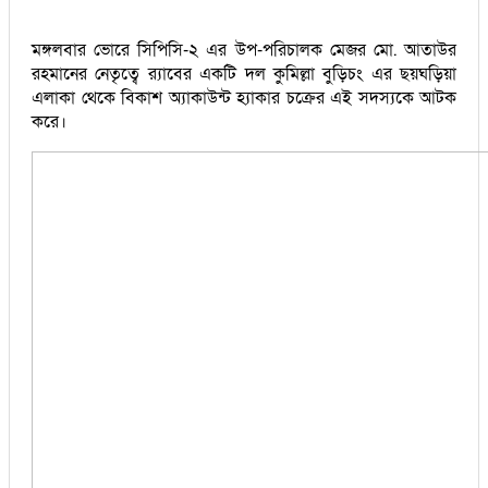
মঙ্গলবার ভোরে সিপিসি-২ এর উপ-পরিচালক মেজর মো. আতাউর
রহমানের নেতৃত্বে র‌্যাবের একটি দল কুমিল্লা বুড়িচং এর ছয়ঘড়িয়া
এলাকা থেকে বিকাশ অ্যাকাউন্ট হ্যাকার চক্রের এই সদস্যকে আটক
করে।