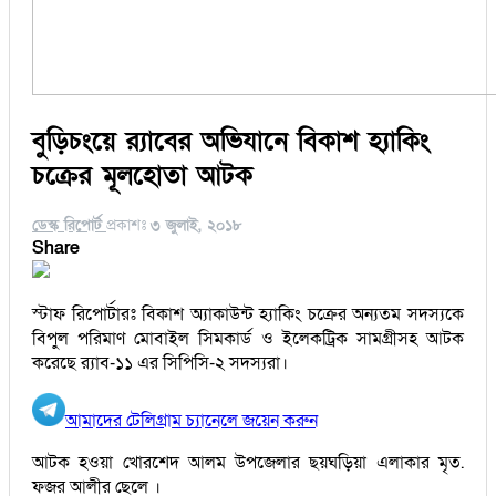
বুড়িচংয়ে র‌্যাবের অভিযানে বিকাশ হ্যাকিং
চক্রের মূলহোতা আটক
ডেস্ক রিপোর্ট
প্রকাশঃ
৩ জুলাই, ২০১৮
Share
স্টাফ রিপোর্টারঃ বিকাশ অ্যাকাউন্ট হ্যাকিং চক্রের অন্যতম সদস্যকে
বিপুল পরিমাণ মোবাইল সিমকার্ড ও ইলেকট্রিক সামগ্রীসহ আটক
করেছে র‌্যাব-১১ এর সিপিসি-২ সদস্যরা।
আমাদের টেলিগ্রাম চ্যানেলে জয়েন করুন
আটক হওয়া খোরশেদ আলম উপজেলার ছয়ঘড়িয়া এলাকার মৃত.
ফজর আলীর ছেলে ।