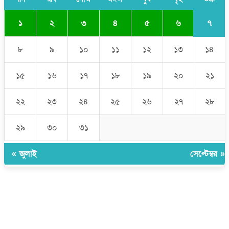
৭
১
২
৩
৪
৫
৬
৮
৯
১০
১১
১২
১৩
১৪
১৫
১৬
১৭
১৮
১৯
২০
২১
২২
২৩
২৪
২৫
২৬
২৭
২৮
২৯
৩০
৩১
« জুলাই
সেপ্টেম্বর »
উপদেষ্টা সম্পাদক:
ইঞ্জিনিয়ার রাজীব হাসান
সম্পাদক:
মোঃ সোহরাব হোসেন (সুমন)
ঠিকানা:
গোল্ডেন টাওয়ার, আমতলী, কুমিল্লা সদর, কুমিল্লা-৩৫০০