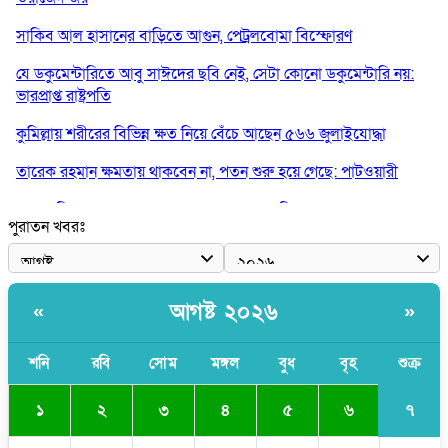
সাকিব আল হাসানের বাড়িতে আগুন, পেট্রলবোমা বিস্ফোরণ
যে ডকুমেন্টারিতে আবু সাঈদের ছবি নেই, সেটা কোনো ডকুমেন্টারি নয়:
ভারপ্রাপ্ত রাষ্ট্রপতি
কুমিল্লায় শরীরের বিভিন্ন ক্ষত নিয়ে বেঁচে আছেন ৫৬৬ জুলাইযোদ্ধা
তারেক রহমান ক্ষমতায় থাকবেন না, পতন শুরু হয়ে গেছে: পাটওয়ারী
শেখ হাসিনাকে আর রাখতে চাচ্ছে না ভারত: আসিফ মাহমুদ
পুরাতন খবরঃ
জুলাই কোনো শ্রেণি বা গোষ্ঠীর নয়, এটি সর্বস্তরের মানুষের: ড. ইউনূস
আলিয়া মাদ্রাসায় ছাত্রদল-শিবির সংঘর্ষ, হাতে পাইপ মাথায় হেলমেট পড়ে
মাঠে যুবদল নেতা নয়ন
আগষ্ট ২০২৬
«
»
শনি
রবি
সোম
মঙ্গল
বুধ
বৃহ
শুক্র
৭
১
২
৩
৪
৫
৬