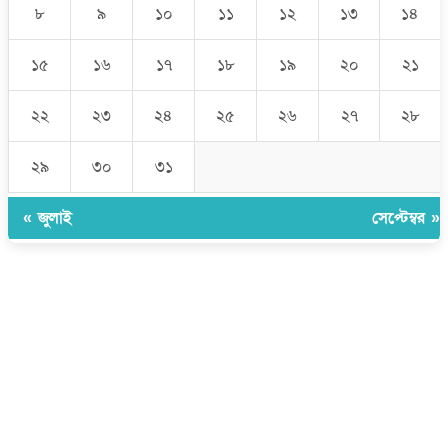
৮
৯
১০
১১
১২
১৩
১৪
১৫
১৬
১৭
১৮
১৯
২০
২১
২২
২৩
২৪
২৫
২৬
২৭
২৮
২৯
৩০
৩১
« জুলাই
সেপ্টেম্বর »
উপদেষ্টা সম্পাদক:
ইঞ্জিনিয়ার রাজীব হাসান
সম্পাদক:
মোঃ সোহরাব হোসেন (সুমন)
ঠিকানা:
গোল্ডেন টাওয়ার, আমতলী, কুমিল্লা সদর, কুমিল্লা-৩৫০০
মোবাইল:
+৮৮০১৭১৭৯৬০০৯৭
ইমেইল:
news@dailycomillanews.com
ঠিকানা:
১০৮ হোয়াইট চ্যাপেল রোড, লন্ডন ই১ ১ডিই