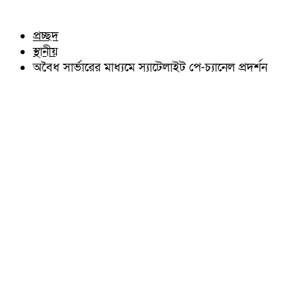
চৌদ্দগ্রাম
অন্যান্য
নাঙ্গলকোট
আইন আদালত
প্রচ্ছদ
মনোহরগঞ্জ
মতামত
স্থানীয়
বরুড়া
কুমিল্লার ঐতিহ্য
লালমাই
অবৈধ সার্ভারের মাধ্যমে স্যাটেলাইট পে-চ্যানেল প্রদর্শন
বিখ্যাত ব্যাক্তিত্ব
দাউদকান্দি
কুমিল্লা বিভাগ চাই
চান্দিনা
কুমিল্লা ভিক্টোরিয়ানস্
মুরাদনগর
দেবিদ্বার
হোমনা
তিতাস
মেঘনা