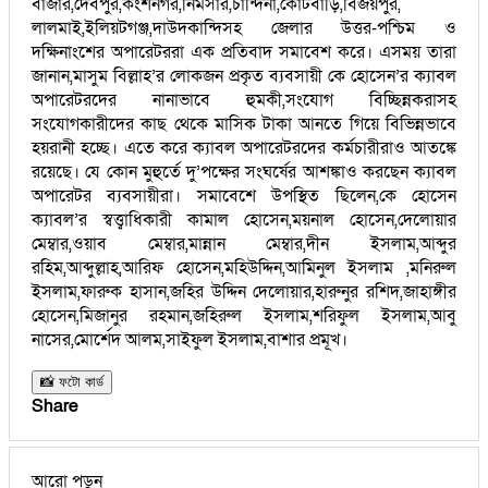
বাজার,দেবপুর,কংশনগর,নিমসার,চান্দিনা,কোটবাড়ি,বিজয়পুর,
লালমাই,ইলিয়টগঞ্জ,দাউদকান্দিসহ জেলার উত্তর-পশ্চিম ও
দক্ষিনাংশের অপারেটররা এক প্রতিবাদ সমাবেশ করে। এসময় তারা
জানান,মাসুম বিল্লাহ’র লোকজন প্রকৃত ব্যবসায়ী কে হোসেন’র ক্যাবল
অপারেটরদের নানাভাবে হুমকী,সংযোগ বিচ্ছিন্নকরাসহ
সংযোগকারীদের কাছ থেকে মাসিক টাকা আনতে গিয়ে বিভিন্নভাবে
হয়রানী হচ্ছে। এতে করে ক্যাবল অপারেটরদের কর্মচারীরাও আতঙ্কে
রয়েছে। যে কোন মুহুর্তে দু’পক্ষের সংঘর্ষের আশঙ্কাও করছেন ক্যাবল
অপারেটর ব্যবসায়ীরা। সমাবেশে উপস্থিত ছিলেন,কে হোসেন
ক্যাবল’র স্বত্ত্বাধিকারী কামাল হোসেন,ময়নাল হোসেন,দেলোয়ার
মেম্বার,ওয়াব মেম্বার,মান্নান মেম্বার,দীন ইসলাম,আব্দুর
রহিম,আব্দুল্লাহ,আরিফ হোসেন,মহিউদ্দিন,আমিনুল ইসলাম ,মনিরুল
ইসলাম,ফারুক হাসান,জহির উদ্দিন দেলোয়ার,হারুনুর রশিদ,জাহাঙ্গীর
হোসেন,মিজানুর রহমান,জহিরুল ইসলাম,শরিফুল ইসলাম,আবু
নাসের,মোর্শেদ আলম,সাইফুল ইসলাম,বাশার প্রমূখ।
📸 ফটো কার্ড
Share
আরো পড়ুন