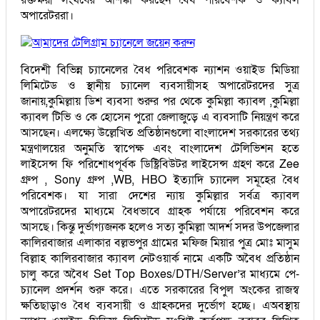
অপারেটররা।
আমাদের টেলিগ্রাম চ্যানেলে জয়েন করুন
বিদেশী বিভিন্ন চ্যানেলের বৈধ পরিবেশক ন্যাশন ওয়াইড মিডিয়া
লিমিটেড ও স্থানীয় চ্যানেল ব্যবসায়ীসহ অপারেটরদের সুত্র
জানায়,কুমিল্লায় ডিশ ব্যবসা শুরুর পর থেকে কুমিল্লা ক্যাবল ,কুমিল্লা
ক্যাবল টিভি ও কে হোসেন পুরো জেলাজুড়ে এ ব্যবসাটি নিয়ন্ত্রণ করে
আসছেন। এলক্ষ্যে উল্লেখিত প্রতিষ্ঠানগুলো বাংলাদেশ সরকারের তথ্য
মন্ত্রণালয়ের অনুমতি স্বাপেক্ষ এবং বাংলাদেশ টেলিভিশন হতে
লাইসেন্স ফি পরিশোধপূর্বক ডিষ্ট্রিবিউটর লাইসেন্স গ্রহণ করে Zee
গ্রুপ , Sony গ্রুপ ,WB, HBO ইত্যাদি চ্যানেল সমূহের বৈধ
পরিবেশক। যা সারা দেশের ন্যায় কুমিল্লার সর্বত্র ক্যাবল
অপারেটরদের মাধ্যমে বৈধভাবে গ্রাহক পর্যায়ে পরিবেশন করে
আসছে। কিন্তু দুর্ভাগ্যজনক হলেও সত্য কুমিল্লা আদর্শ সদর উপজেলার
কালিরবাজার এলাকার বল্লভপুর গ্রামের মফিজ মিয়ার পুত্র মোঃ মাসুম
বিল্লাহ কালিরবাজার ক্যাবল নেটওয়ার্ক নামে একটি অবৈধ প্রতিষ্ঠান
চালু করে অবৈধ Set Top Boxes/DTH/Server’র মাধ্যমে পে-
চ্যানেল প্রদর্শন শুরু করে। এতে সরকারের বিপুল অংকের রাজস্ব
ক্ষতিছাড়াও বৈধ ব্যবসায়ী ও গ্রাহকদের দুর্ভোগ হচ্ছে। এঅবস্থায়