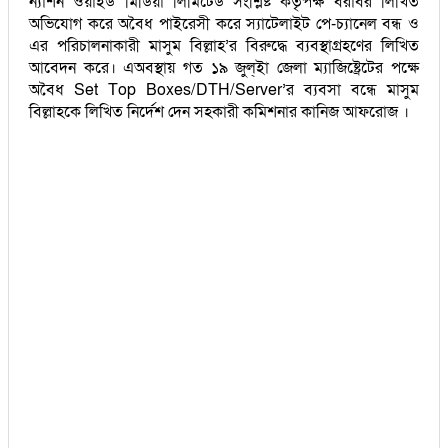
ন্যাশন ওয়াইড মিডিয়া লিমিটেড সংশ্লিষ্ট কর্তৃপক্ষ বরাবর লিখিত
অভিযোগ করে অবৈধ পাইরেসী করে স্যাটেলাইট পে-চ্যানেল বন্ধ ও
এর পরিচালনাকারী মাসুম বিল্লাহ’র বিরুদ্ধে ব্যবস্থাগ্রহণের লিখিত
আবেদন করে। এঅবস্থায় গত ১৯ জুল্ইা জেলা ম্যাজিষ্ট্রেটের পক্ষে
অবৈধ Set Top Boxes/DTH/Server’র ব্যবসা বন্ধে মাসুম
বিল্লাহকে লিখিত নির্দেশ দেন সহকারী কমিশনার কানিজ আফরোজ ।