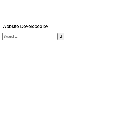
মোবাইল:
০৭৪১১৯৩৩২৬১
ইমেইল:
london@dailycomillanews.com
Website Developed by:
TechSmartBD.com