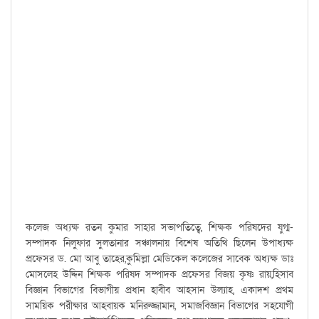
কলেজ অধ্যক্ষ রতন কুমার সাহার সভাপতিত্বে, শিক্ষক পরিষদের যুগ্ম-
সম্পাদক নিলুফার সুলতানার সঞ্চালনায় বিশেষ অতিথি ছিলেন উপাধ্যক্ষ
প্রফেসর ড. মো আবু তাহের,কুমিল্লা মেডিকেল কলেজের সাবেক অধ্যক্ষ ডাঃ
মোসলেহ উদ্দিন শিক্ষক পরিষদ সম্পাদক প্রফেসর বিজয় কৃষ্ণ রায়,হিসাব
বিজ্ঞান বিভাগের বিভাগীয় প্রধান হাবীব আহসান উল্যাহ, একাদশ প্রথম
সাময়িক পরীক্ষার আহবায়ক মনিরুজ্জামান, সমাজবিজ্ঞান বিভাগের সহযোগী