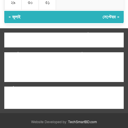
২৯
৩০
৩১
« জুলাই
সেপ্টেম্বর »
উপদেষ্টা সম্পাদক:
ইঞ্জিনিয়ার রাজীব হাসান
সম্পাদক:
মোঃ সোহরাব হোসেন (সুমন)
ঠিকানা:
গোল্ডেন টাওয়ার, আমতলী, কুমিল্লা সদর,
কুমিল্লা-৩৫০০
মোবাইল:
+৮৮০১৭১৭৯৬০০৯৭
ইমেইল:
news@dailycomillanews.com
ঠিকানা:
১০৮ হোয়াইট চ্যাপেল রোড, লন্ডন ই১ ১ডিই
মোবাইল:
০৭৪১১৯৩৩২৬১
ইমেইল:
london@dailycomillanews.com
Website Developed by:
TechSmartBD.com