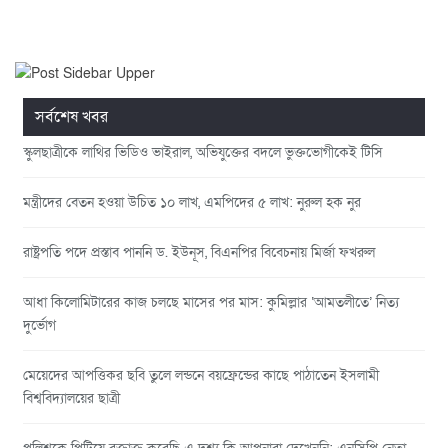
সর্বশেষ খবর
স্কুলছাত্রীকে লাথির ভিডিও ভাইরাল, অভিযুক্তের বদলে ভুক্তভোগীকেই টিসি
মন্ত্রীদের বেতন হওয়া উচিত ১০ লাখ, এমপিদের ৫ লাখ: নুরুল হক নুর
রাষ্ট্রপতি পদে প্রস্তাব পাননি ড. ইউনূস, বিএনপির বিবেচনায় মির্জা ফখরুল
আধা কিলোমিটারের কাজ চলছে মাসের পর মাস: কুমিল্লার ‘আমতলীতে’ নিত্য
দুর্ভোগ
মেয়েদের আপত্তিকর ছবি তুলে লন্ডনে বয়ফ্রেন্ডের কাছে পাঠাতেন ইসলামী
বিশ্ববিদ্যালয়ের ছাত্রী