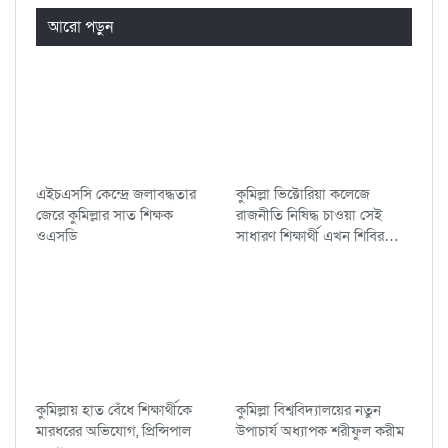
আরো পড়ুন
এইচএসসি কেন্দ্রে জলাবদ্ধতার
কুমিল্লা ভিক্টোরিয়া কলেজে
জেরে কুমিল্লার সাত শিক্ষক
রাজনীতি নিষিদ্ধ চাওয়া সেই
ওএসডি
সাধারণ শিক্ষার্থী এখন শিবির…
কুমিল্লায় হাত বেঁধে শিক্ষার্থীকে
কুমিল্লা বিশ্ববিদ্যালয়ের নতুন
মারধরের অভিযোগ, প্রিন্সিপাল
উপাচার্য অধ্যাপক শরীফুল করীম