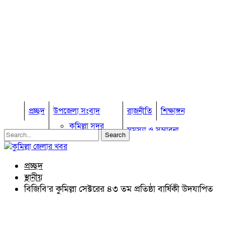
প্রচ্ছদ
উপজেলা সংবাদ
রাজনীতি
শিক্ষাঙ্গন
কুমিল্লা সদর
সমস্যা ও সম্ভাবনা
কুমিল্লা সদর দক্ষিণ
বুড়িচং
প্রবাস জীবন
কুমিল্লার কৃষি
ব্রাহ্মণপাড়া
প্রচ্ছদ
কুমিল্লা ভোটের হাওয়া
লাকসাম
স্থানীয়
চৌদ্দগ্রাম
অন্যান্য
বিজিবি’র কুমিল্লা সেক্টরের ৪৩ তম প্রতিষ্ঠা বার্ষিকী উদযাপিত
নাঙ্গলকোট
আইন আদালত
মনোহরগঞ্জ
মতামত
বরুড়া
কুমিল্লার ঐতিহ্য