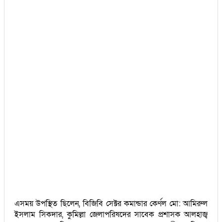
এসময় উপস্থিত ছিলেন, বিজিবি সেক্টর কমান্ডার কের্ণল মো: আমিরুল
ইসলাম সিকদার, কুমিল্লা জেলাপরিষদের সাবেক প্রশাসক আলহাজ্ব