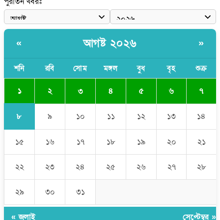
পুরাতন খবরঃ
বাংলাদেশী কর্মীদের আকামা নিয়ে বড় সুখবর দিলো সৌদি সরকার
ভারতের পূর্ব সীমান্তে এখন ‘আরেকটি পাকিস্তান’ গড়ে উঠেছে: সজীব
আগষ্ট ২০২৬
«
»
ওয়াজেদ জয়
সাকিব আল হাসানের বাড়িতে আগুন, পেট্রলবোমা বিস্ফোরণ
শনি
রবি
সোম
মঙ্গল
বুধ
বৃহ
শুক্র
১
২
৩
৪
৫
৬
৭
৮
৯
১০
১১
১২
১৩
১৪
১৫
১৬
১৭
১৮
১৯
২০
২১
২২
২৩
২৪
২৫
২৬
২৭
২৮
২৯
৩০
৩১
« জুলাই
সেপ্টেম্বর »