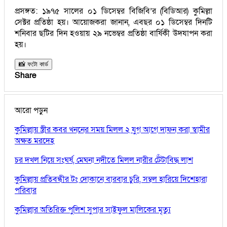
প্রসঙ্গত: ১৯৭৫ সালের ০১ ডিসেম্বর বিজিবি’র (বিডিআর) কুমিল্লা
সেক্টর প্রতিষ্ঠা হয়। আয়োজকরা জানান, এবছর ০১ ডিসেম্বর দিনটি
শনিবার ছটির দিন হওয়ায় ২৯ নভেম্বর প্রতিষ্ঠা বার্ষিকী উদযাপন করা
হয়।
📸 ফটো কার্ড
Share
আরো পড়ুন
কুমিল্লায় স্ত্রীর কবর খননের সময় মিলল ২ যুগ আগে দাফন করা স্বামীর
অক্ষত মরদেহ
চর দখল নিয়ে সংঘর্ষ, মেঘনা নদীতে মিলল নারীর টেঁটাবিদ্ধ লাশ
কুমিল্লায় প্রতিবন্ধীর টং দোকানে বারবার চুরি, সম্বল হারিয়ে দিশেহারা
পরিবার
কুমিল্লার অতিরিক্ত পুলিশ সুপার সাইফুল মালিকের মৃত্যু