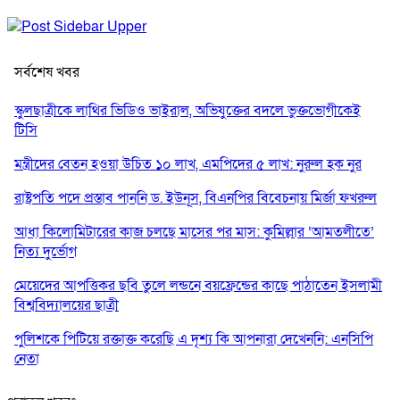
সর্বশেষ খবর
স্কুলছাত্রীকে লাথির ভিডিও ভাইরাল, অভিযুক্তের বদলে ভুক্তভোগীকেই
টিসি
মন্ত্রীদের বেতন হওয়া উচিত ১০ লাখ, এমপিদের ৫ লাখ: নুরুল হক নুর
রাষ্ট্রপতি পদে প্রস্তাব পাননি ড. ইউনূস, বিএনপির বিবেচনায় মির্জা ফখরুল
আধা কিলোমিটারের কাজ চলছে মাসের পর মাস: কুমিল্লার ‘আমতলীতে’
নিত্য দুর্ভোগ
মেয়েদের আপত্তিকর ছবি তুলে লন্ডনে বয়ফ্রেন্ডের কাছে পাঠাতেন ইসলামী
বিশ্ববিদ্যালয়ের ছাত্রী
পুলিশকে পিটিয়ে রক্তাক্ত করেছি এ দৃশ্য কি আপনারা দেখেননি: এনসিপি
নেতা
পাঁচ দেশি মাছে মিলল মাইক্রোপ্লাস্টিক, সবচেয়ে বেশি কই মাছে