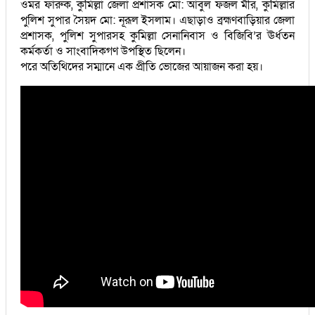
ওমর ফারুক, কুমিল্লা জেলা প্রশাসক মো: আবুল ফজল মীর, কুমিল্লার
পুলিশ সুপার সৈয়দ মো: নূরূল ইসলাম। এছাড়াও ব্রহ্মণবাড়িয়ার জেলা
প্রশাসক, পুলিশ সুপারসহ কুমিল্লা সেনানিবাস ও বিজিবি’র ঊর্ধতন
কর্মকর্তা ও সাংবাদিকগণ উপস্থিত ছিলেন।
পরে অতিথিদের সম্মানে এক প্রীতি ভোজের আয়াজন করা হয়।