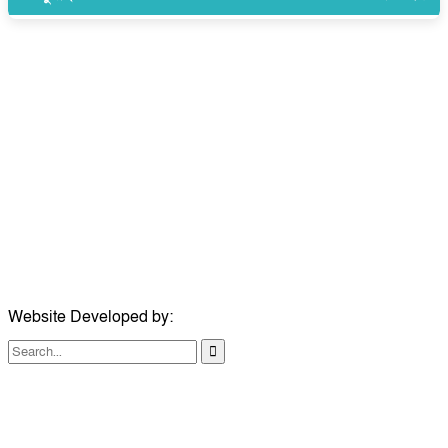
উপদেষ্টা সম্পাদক:
ইঞ্জিনিয়ার রাজীব হাসান
সম্পাদক:
মোঃ সোহরাব হোসেন (সুমন)
ঠিকানা:
গোল্ডেন টাওয়ার, আমতলী, কুমিল্লা সদর, কুমিল্লা-৩৫০০
মোবাইল:
+৮৮০১৭১৭৯৬০০৯৭
ইমেইল:
news@dailycomillanews.com
ঠিকানা:
১০৮ হোয়াইট চ্যাপেল রোড, লন্ডন ই১ ১ডিই
মোবাইল:
০৭৪১১৯৩৩২৬১
ইমেইল:
london@dailycomillanews.com
Website Developed by:
TechSmartBD.com