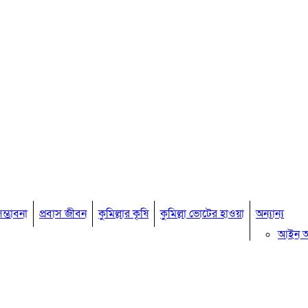
ম্ভাবনা
প্রবাস জীবন
কুমিল্লার কৃষি
কুমিল্লা ভোটের হাওয়া
অন্যান্য
আইন 
মতামত
কুমিল্ল
বিখ্যাত ব
কুমিল্ল