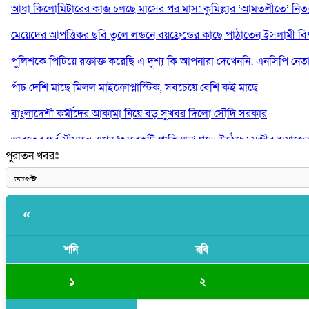
আধা কিলোমিটারের কাজ চলছে মাসের পর মাস: কুমিল্লার ‘আমতলীতে’ নিত্য 
মেয়েদের আপত্তিকর ছবি তুলে লন্ডনে বয়ফ্রেন্ডের কাছে পাঠাতেন ইসলামী বিশ্ব
পুলিশকে পিটিয়ে রক্তাক্ত করেছি এ দৃশ্য কি আপনারা দেখেননি: এনসিপি নেত
পাঁচ দেশি মাছে মিলল মাইক্রোপ্লাস্টিক, সবচেয়ে বেশি কই মাছে
বাংলাদেশী কর্মীদের আকামা নিয়ে বড় সুখবর দিলো সৌদি সরকার
ভারতের পূর্ব সীমান্তে এখন ‘আরেকটি পাকিস্তান’ গড়ে উঠেছে: সজীব ওয়াজে
পুরাতন খবরঃ
সাকিব আল হাসানের বাড়িতে আগুন, পেট্রলবোমা বিস্ফোরণ
«
শনি
রবি
১
২