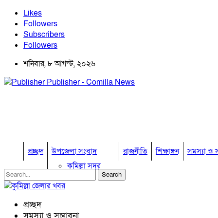
Likes
Followers
Subscribers
Followers
শনিবার, ৮ আগস্ট, ২০২৬
Publisher - Comilla News
প্রচ্ছদ
উপজেলা সংবাদ
রাজনীতি
শিক্ষাঙ্গন
সমস্যা ও স
কুমিল্লা সদর
কুমিল্লা সদর দক্ষিণ
বুড়িচং
ব্রাহ্মণপাড়া
প্রচ্ছদ
লাকসাম
সমস্যা ও সম্ভাবনা