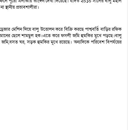
ের ফলে পুরো এলাকায় ভাংঙ্গন দেখা দিয়েছে। যদিও ২০১০ সালের বালু মহাল
 স্থানীয় প্রভাবশালীরা।
েজার মেশিন দিয়ে বালু উত্তোলন করে বিক্রি করছে পাশ্ববর্তি বাড়ির রফিক
র রহমানের ছেলে শামছুল হক।এতে করে ফসলী জমি হুমকির মুখে পড়ছে।বালু
ী জমি,বসত ঘর, সড়ক হুমকির মূখে রয়েছে। অন্যদিকে পরিবেশ বিপর্যয়ের