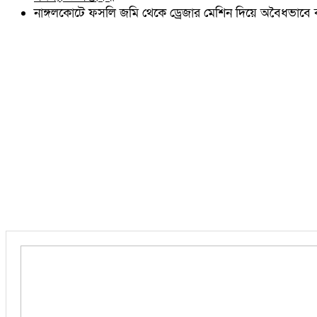
চৌদ্দগ্রাম
নাঙ্গলকোটে ফসলি জমি থেকে ড্রেজার মেশিন দিয়ে অবৈধভাবে ব
নাঙ্গলকোট
মনোহরগঞ্জ
বরুড়া
লালমাই
দাউদকান্দি
চান্দিনা
মুরাদনগর
দেবিদ্বার
হোমনা
তিতাস
মেঘনা