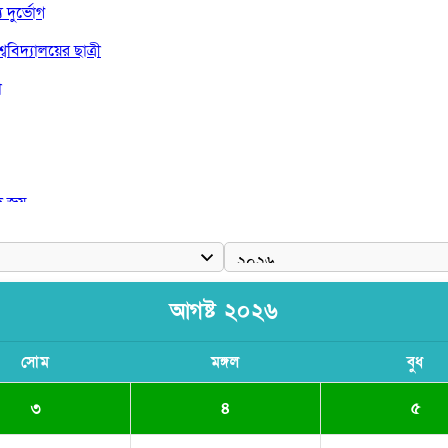
দুর্ভোগ
বিদ্যালয়ের ছাত্রী
া
দ জয়
আগষ্ট ২০২৬
সোম
মঙ্গল
বুধ
৩
৪
৫