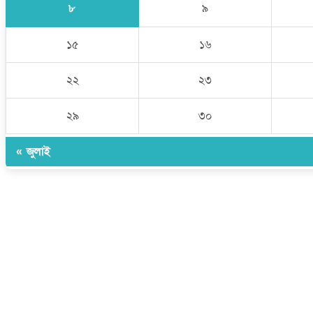
৮
৯
১৫
১৬
২২
২৩
২৯
৩০
« জুলাই