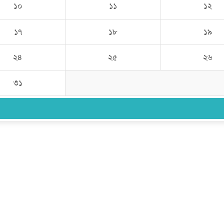
১০
১১
১২
১৭
১৮
১৯
২৪
২৫
২৬
৩১
উপদেষ্টা সম্পাদক:
ইঞ্জিনিয়ার রাজীব হাসান
সম্পাদক:
মোঃ সোহরাব হোসেন (সুমন)
ঠিকানা:
গোল্ডেন টাওয়ার, আমতলী, কুমিল্লা সদর, কুমিল্লা-৩৫০০
মোবাইল:
+৮৮০১৭১৭৯৬০০৯৭
ইমেইল:
news@dailycomillanews.com
ঠিকানা:
১০৮ হোয়াইট চ্যাপেল রোড, লন্ডন ই১ ১ডিই