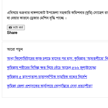
এবিষয়ে শুক্রবার নাঙ্গলকোট উপজেলা সহকারি কমিশনার (ভূমি) সোহেল রানা জ
না নেয়ার কারনে ড্রেজার মেশিন বৃদ্ধি পাচ্ছে ।
📸 ফটো কার্ড
Share
আরো পড়ুন
আধা কিলোমিটারের কাজ চলছে মাসের পর মাস: কুমিল্লার ‘আমতলীতে’ নিত্
কুমিল্লায় শরীরের বিভিন্ন ক্ষত নিয়ে বেঁচে আছেন ৫৬৬ জুলাইযোদ্ধা
কুমিল্লার ৫ হাসপাতাল-ডায়াগনস্টিক সাময়িক বন্ধের নির্দেশ
কুমিল্লা জেলা প্রশাসকের কার্যালয়ে ভোগান্তিতে সেবা প্রত্যাশীরা!