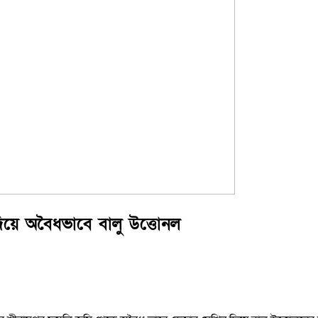
িয়ে অবৈধভাবে বালু উত্তোনল