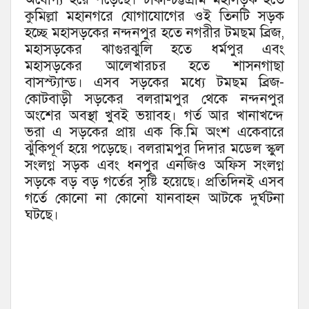
কুমিল্লা মহানগরে যোগাযোগের ওই তিনটি সড়ক
হচ্ছে মহাসড়কের নন্দনপুর হতে নগরীর টমছম ব্রিজ,
মহাসড়কের ঝাগুরঝুলি হতে ধর্মপুর এবং
মহাসড়কের আলেখারচর হতে শাসনগাছা
বাসস্ট্যান্ড। এসব সড়কের মধ্যে টমছম ব্রিজ-
কোটবাড়ী সড়কের বলরামপুর থেকে নন্দনপুর
অংশের অবস্থা খুবই ভয়াবহ। গর্ত আর খানাখন্দে
ভরা এ সড়কের প্রায় এক কি.মি অংশ একেবারে
ঝুঁকিপূর্ণ হয়ে পড়েছে। বলরামপুর দিদার মডেল স্কুল
সংলগ্ন সড়ক এবং ধনপুর এনজিও অফিস সংলগ্ন
সড়কে বড় বড় গর্তের সৃষ্টি হয়েছে। প্রতিদিনই এসব
গর্তে কোনো না কোনো যানবাহন আটকে দুর্ঘটনা
ঘটছে।