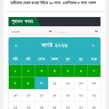
মন্ত্রীদের বেতন হওয়া উচিত ১০ লাখ, এমপিদের ৫ লাখ: নুরুল
হক নুর
রাষ্ট্রপতি পদে প্রস্তাব পাননি ড. ইউনূস, বিএনপির বিবেচনায় মির্জা
পুরাতন খবরঃ
ফখরুল
আধা কিলোমিটারের কাজ চলছে মাসের পর মাস: কুমিল্লার
‘আমতলীতে’ নিত্য দুর্ভোগ
আগষ্ট ২০২৬
«
»
মেয়েদের আপত্তিকর ছবি তুলে লন্ডনে বয়ফ্রেন্ডের কাছে
পাঠাতেন ইসলামী বিশ্ববিদ্যালয়ের ছাত্রী
শনি
রবি
সোম
মঙ্গল
বুধ
বৃহ
শুক্র
পুলিশকে পিটিয়ে রক্তাক্ত করেছি এ দৃশ্য কি আপনারা দেখেননি:
৩
১
২
৪
৫
৬
৭
এনসিপি নেতা
১০
৮
৯
১১
১২
১৩
১৪
১৫
১৬
১৭
১৮
১৯
২০
২১
২২
২৩
২৪
২৫
২৬
২৭
২৮