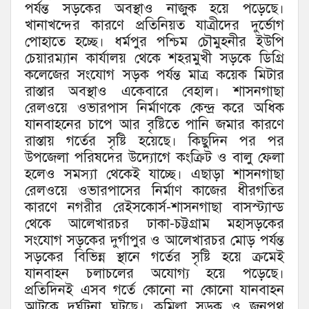
পর্যন্ত সড়কের অবস্থাও নাজুক হয়ে পড়েছে।
খানাখন্দের কারণে প্রতিনিয়ত যাত্রীদের দুর্ভোগ
পোহাতে হচ্ছে। ধর্মপুর পশ্চিম চৌমুহনীর ইউপি
চেয়ারম্যান কার্যালয় থেকে শহরমুখী সড়কে ডিগ্রি
কলেজের সংযোগ সড়ক পর্যন্ত মাত্র কয়েক মিটার
রাস্তার অবস্থাও একেবারে বেহাল। শাসনগাছা
রেলওয়ে ওভারপাস নির্মাণকে কেন্দ্র করে অধিক
যানবাহনের চাপে আর বৃষ্টিতে পানি জমার কারণে
রাস্তায় গর্তের সৃষ্টি হয়েছে। কিছুদিন পর পর
উপজেলা পরিষদের উদ্যোগে কংক্রিট ও বালু ফেলা
হলেও সমস্যা থেকেই যাচ্ছে। এছাড়া শাসনগাছা
রেলওয়ে ওভারপাসের নির্মাণ কাজের ধীরগতির
কারণে নগরীর রেইসকোর্স-শাসনগাছা বাসস্ট্যান্ড
থেকে আলেখারচর ঢাকা-চট্টগ্রাম মহাসড়কের
সংযোগ সড়কের দুর্গাপুর ও আলেখারচর মোড় পর্যন্ত
সড়কের বিভিন্ন স্থানে গর্তের সৃষ্টি হয়ে ক্রমেই
যানবাহন চলাচলের অযোগ্য হয়ে পড়েছে।
প্রতিদিনই এসব গর্তে কোনো না কোনো যানবাহন
আটকে দুর্ঘটনা ঘটছে। কুমিল্লা সড়ক ও জনপথ