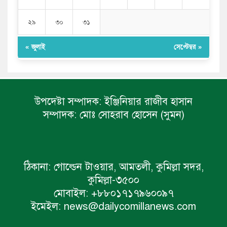
২৯
৩০
৩১
« জুলাই
সেপ্টেম্বর »
উপদেষ্টা সম্পাদক:
ইঞ্জিনিয়ার রাজীব হাসান
সম্পাদক:
মোঃ সোহরাব হোসেন (সুমন)
ঠিকানা:
গোল্ডেন টাওয়ার, আমতলী, কুমিল্লা সদর,
কুমিল্লা-৩৫০০
মোবাইল:
+৮৮০১৭১৭৯৬০০৯৭
ইমেইল:
news@dailycomillanews.com