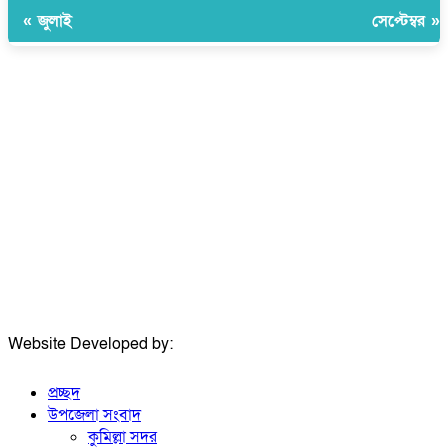
« জুলাই
সেপ্টেম্বর »
উপদেষ্টা সম্পাদক:
ইঞ্জিনিয়ার রাজীব হাসান
সম্পাদক:
মোঃ সোহরাব হোসেন (সুমন)
ঠিকানা:
গোল্ডেন টাওয়ার, আমতলী, কুমিল্লা সদর, কুমিল্লা-৩৫০০
মোবাইল:
+৮৮০১৭১৭৯৬০০৯৭
ইমেইল:
news@dailycomillanews.com
ঠিকানা:
১০৮ হোয়াইট চ্যাপেল রোড, লন্ডন ই১ ১ডিই
মোবাইল:
০৭৪১১৯৩৩২৬১
ইমেইল:
london@dailycomillanews.com
Website Developed by:
TechSmartBD.com
প্রচ্ছদ
উপজেলা সংবাদ
কুমিল্লা সদর