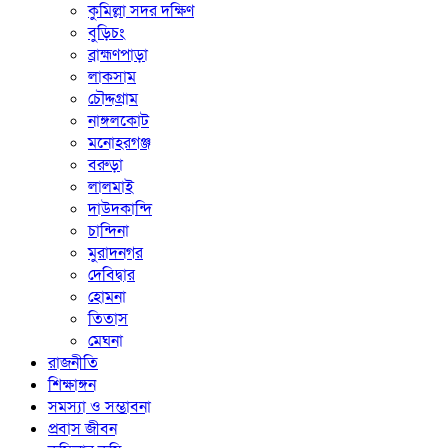
কুমিল্লা সদর দক্ষিণ
বুড়িচং
ব্রাহ্মণপাড়া
লাকসাম
চৌদ্দগ্রাম
নাঙ্গলকোট
মনোহরগঞ্জ
বরুড়া
লালমাই
দাউদকান্দি
চান্দিনা
মুরাদনগর
দেবিদ্বার
হোমনা
তিতাস
মেঘনা
রাজনীতি
শিক্ষাঙ্গন
সমস্যা ও সম্ভাবনা
প্রবাস জীবন