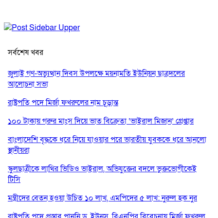
সর্বশেষ খবর
জুলাই গণ-অভ্যুত্থান দিবস উপলক্ষে ময়নামতি ইউনিয়ন ছাত্রদলের
আলোচনা সভা
রাষ্ট্রপতি পদে মির্জা ফখরুলের নাম চূড়ান্ত
১০০ টাকায় গরুর মাংস দিয়ে ভাত বিক্রেতা ‘ভাইরাল মিজান’ গ্রেপ্তার
বাংলাদেশি বৃদ্ধকে ধরে নিয়ে যাওয়ার পরে ভারতীয় যুবককে ধরে আনলো
স্থানীয়রা
স্কুলছাত্রীকে লাথির ভিডিও ভাইরাল, অভিযুক্তের বদলে ভুক্তভোগীকেই
টিসি
মন্ত্রীদের বেতন হওয়া উচিত ১০ লাখ, এমপিদের ৫ লাখ: নুরুল হক নুর
রাষ্ট্রপতি পদে প্রস্তাব পাননি ড. ইউনূস, বিএনপির বিবেচনায় মির্জা ফখরুল