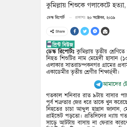
কুমিল্লায় শিশুকে গলাকেটে হত্য
২০ অক্টোবর, ২০১৯
ডেস্ক রিপোর্ট
প্রকাশঃ
Share
ডেস্ক রিপোর্টঃ
কুমিল্লায় তৃতীয় শ্রেণিত
নিহত শিশুটির নাম মেহেদী হাসান (১
এলাকার সাতরাচম্পকনগর গ্রামের প্রব
একাডেমীর তৃতীয় শ্রেণীর শিক্ষার্র্থী।
আমাদের টেল
গতকাল শনিবার রাত ৯টায় বাসার পাশে
পূর্ব শত্রুতার জের ধরে তাকে খুন করেছে দু
নিহতের চাচা আব্দুল হান্নান জানান,
প্রাইভেট পড়তো। প্রতিদিনের ন্যায় 
সাড়ে আটটায় বাসায় না ফেরার কারণে