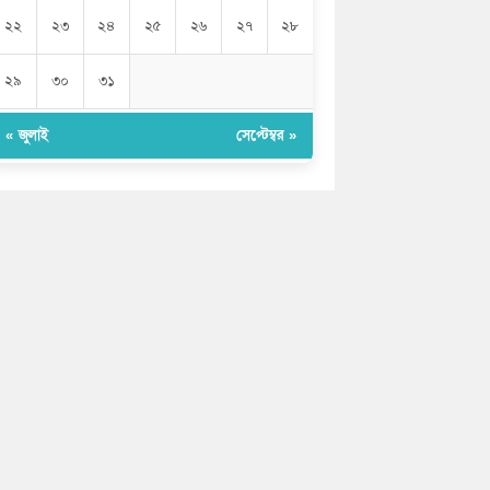
২২
২৩
২৪
২৫
২৬
২৭
২৮
২৯
৩০
৩১
« জুলাই
সেপ্টেম্বর »