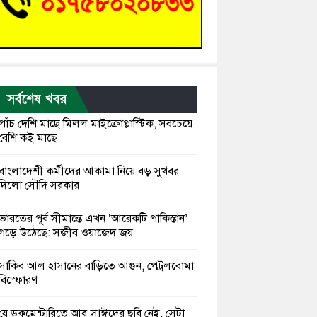
সর্বশেষ খবর
পাঁচ দেশি মাছে মিলল মাইক্রোপ্লাস্টিক, সবচেয়ে
বেশি কই মাছে
বাংলাদেশী কর্মীদের আকামা নিয়ে বড় সুখবর
দিলো সৌদি সরকার
ভারতের পূর্ব সীমান্তে এখন ‘আরেকটি পাকিস্তান’
গড়ে উঠেছে: সজীব ওয়াজেদ জয়
সাকিব আল হাসানের বাড়িতে আগুন, পেট্রলবোমা
বিস্ফোরণ
যে ডকুমেন্টারিতে আবু সাঈদের ছবি নেই, সেটা