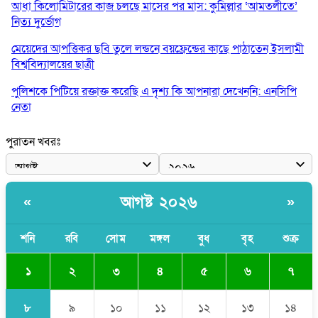
আধা কিলোমিটারের কাজ চলছে মাসের পর মাস: কুমিল্লার ‘আমতলীতে’
নিত্য দুর্ভোগ
মেয়েদের আপত্তিকর ছবি তুলে লন্ডনে বয়ফ্রেন্ডের কাছে পাঠাতেন ইসলামী
বিশ্ববিদ্যালয়ের ছাত্রী
পুলিশকে পিটিয়ে রক্তাক্ত করেছি এ দৃশ্য কি আপনারা দেখেননি: এনসিপি
নেতা
পাঁচ দেশি মাছে মিলল মাইক্রোপ্লাস্টিক, সবচেয়ে বেশি কই মাছে
পুরাতন খবরঃ
বাংলাদেশী কর্মীদের আকামা নিয়ে বড় সুখবর দিলো সৌদি সরকার
ভারতের পূর্ব সীমান্তে এখন ‘আরেকটি পাকিস্তান’ গড়ে উঠেছে: সজীব
আগষ্ট ২০২৬
«
»
ওয়াজেদ জয়
সাকিব আল হাসানের বাড়িতে আগুন, পেট্রলবোমা বিস্ফোরণ
শনি
রবি
সোম
মঙ্গল
বুধ
বৃহ
শুক্র
১
২
৩
৪
৫
৬
৭
৮
৯
১০
১১
১২
১৩
১৪