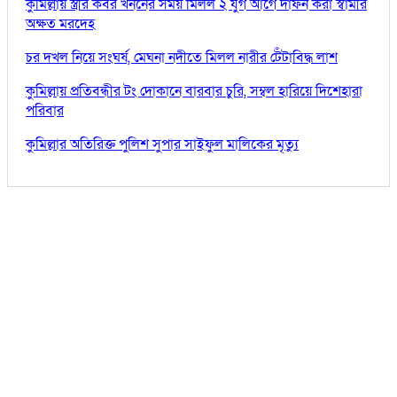
কুমিল্লায় স্ত্রীর কবর খননের সময় মিলল ২ যুগ আগে দাফন করা স্বামীর
অক্ষত মরদেহ
চর দখল নিয়ে সংঘর্ষ, মেঘনা নদীতে মিলল নারীর টেঁটাবিদ্ধ লাশ
কুমিল্লায় প্রতিবন্ধীর টং দোকানে বারবার চুরি, সম্বল হারিয়ে দিশেহারা
পরিবার
কুমিল্লার অতিরিক্ত পুলিশ সুপার সাইফুল মালিকের মৃত্যু