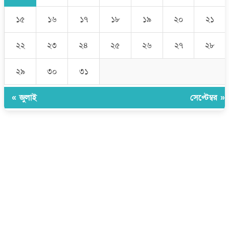
১৫
১৬
১৭
১৮
১৯
২০
২১
২২
২৩
২৪
২৫
২৬
২৭
২৮
২৯
৩০
৩১
« জুলাই
সেপ্টেম্বর »
উপদেষ্টা সম্পাদক:
ইঞ্জিনিয়ার রাজীব হাসান
সম্পাদক:
মোঃ সোহরাব হোসেন (সুমন)
ঠিকানা:
গোল্ডেন টাওয়ার, আমতলী, কুমিল্লা সদর, কুমিল্লা-৩৫০০
মোবাইল:
+৮৮০১৭১৭৯৬০০৯৭
ইমেইল:
news@dailycomillanews.com
ঠিকানা:
১০৮ হোয়াইট চ্যাপেল রোড, লন্ডন ই১ ১ডিই
মোবাইল:
০৭৪১১৯৩৩২৬১