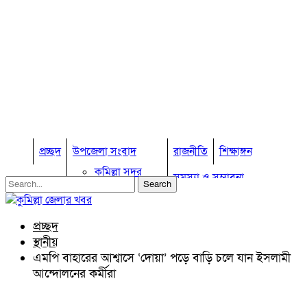
প্রচ্ছদ
উপজেলা সংবাদ
রাজনীতি
শিক্ষাঙ্গন
কুমিল্লা সদর
সমস্যা ও সম্ভাবনা
কুমিল্লা সদর দক্ষিণ
বুড়িচং
প্রবাস জীবন
কুমিল্লার কৃষি
ব্রাহ্মণপাড়া
প্রচ্ছদ
কুমিল্লা ভোটের হাওয়া
লাকসাম
স্থানীয়
চৌদ্দগ্রাম
অন্যান্য
এমপি বাহারের আশ্বাসে ‘দোয়া’ পড়ে বাড়ি চলে যান ইসলামী
নাঙ্গলকোট
আন্দোলনের কর্মীরা
আইন আদালত
মনোহরগঞ্জ
মতামত
বরুড়া
কুমিল্লার ঐতিহ্য