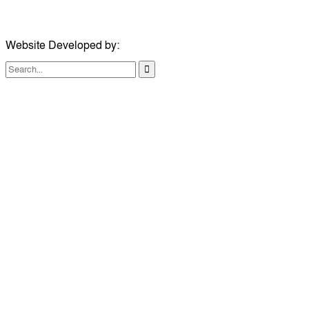
ইমেইল:
london@dailycomillanews.com
Website Developed by:
TechSmartBD.com