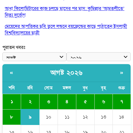
আধা কিলোমিটারের কাজ চলছে মাসের পর মাস: কুমিল্লার ‘আমতলীতে’
নিত্য দুর্ভোগ
মেয়েদের আপত্তিকর ছবি তুলে লন্ডনে বয়ফ্রেন্ডের কাছে পাঠাতেন ইসলামী
বিশ্ববিদ্যালয়ের ছাত্রী
পুলিশকে পিটিয়ে রক্তাক্ত করেছি এ দৃশ্য কি আপনারা দেখেননি: এনসিপি
পুরাতন খবরঃ
নেতা
পাঁচ দেশি মাছে মিলল মাইক্রোপ্লাস্টিক, সবচেয়ে বেশি কই মাছে
আগষ্ট ২০২৬
«
»
বাংলাদেশী কর্মীদের আকামা নিয়ে বড় সুখবর দিলো সৌদি সরকার
ভারতের পূর্ব সীমান্তে এখন ‘আরেকটি পাকিস্তান’ গড়ে উঠেছে: সজীব
শনি
রবি
সোম
মঙ্গল
বুধ
বৃহ
শুক্র
ওয়াজেদ জয়
২
১
৩
৪
৫
৬
৭
৯
৮
১০
১১
১২
১৩
১৪
১৫
১৬
১৭
১৮
১৯
২০
২১