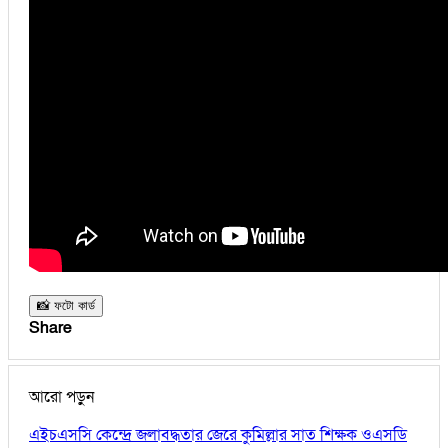
📸 ফটো কার্ড
Share
আরো পড়ুন
এইচএসসি কেন্দ্রে জলাবদ্ধতার জেরে কুমিল্লার সাত শিক্ষক ওএসডি