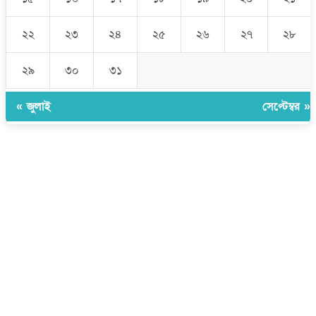
২২
২৩
২৪
২৫
২৬
২৭
২৮
২৯
৩০
৩১
« জুলাই
সেপ্টেম্বর »
উপদেষ্টা সম্পাদক:
ইঞ্জিনিয়ার রাজীব হাসান
সম্পাদক:
মোঃ সোহরাব হোসেন (সুমন)
ঠিকানা:
গোল্ডেন টাওয়ার, আমতলী, কুমিল্লা সদর, কুমিল্লা-৩৫০০
মোবাইল:
+৮৮০১৭১৭৯৬০০৯৭
ইমেইল:
news@dailycomillanews.com
ঠিকানা:
১০৮ হোয়াইট চ্যাপেল রোড, লন্ডন ই১ ১ডিই
মোবাইল:
০৭৪১১৯৩৩২৬১
ইমেইল:
london@dailycomillanews.com