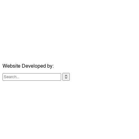
ঠিকানা:
গোল্ডেন টাওয়ার, আমতলী, কুমিল্লা সদর, কুমিল্লা-৩৫০০
মোবাইল:
+৮৮০১৭১৭৯৬০০৯৭
ইমেইল:
news@dailycomillanews.com
ঠিকানা:
১০৮ হোয়াইট চ্যাপেল রোড, লন্ডন ই১ ১ডিই
মোবাইল:
০৭৪১১৯৩৩২৬১
ইমেইল:
london@dailycomillanews.com
Website Developed by:
TechSmartBD.com