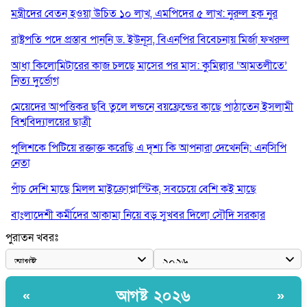
মন্ত্রীদের বেতন হওয়া উচিত ১০ লাখ, এমপিদের ৫ লাখ: নুরুল হক নুর
রাষ্ট্রপতি পদে প্রস্তাব পাননি ড. ইউনূস, বিএনপির বিবেচনায় মির্জা ফখরুল
আধা কিলোমিটারের কাজ চলছে মাসের পর মাস: কুমিল্লার ‘আমতলীতে’
নিত্য দুর্ভোগ
মেয়েদের আপত্তিকর ছবি তুলে লন্ডনে বয়ফ্রেন্ডের কাছে পাঠাতেন ইসলামী
বিশ্ববিদ্যালয়ের ছাত্রী
পুলিশকে পিটিয়ে রক্তাক্ত করেছি এ দৃশ্য কি আপনারা দেখেননি: এনসিপি
নেতা
পাঁচ দেশি মাছে মিলল মাইক্রোপ্লাস্টিক, সবচেয়ে বেশি কই মাছে
বাংলাদেশী কর্মীদের আকামা নিয়ে বড় সুখবর দিলো সৌদি সরকার
পুরাতন খবরঃ
ভারতের পূর্ব সীমান্তে এখন ‘আরেকটি পাকিস্তান’ গড়ে উঠেছে: সজীব
ওয়াজেদ জয়
সাকিব আল হাসানের বাড়িতে আগুন, পেট্রলবোমা বিস্ফোরণ
আগষ্ট ২০২৬
«
»