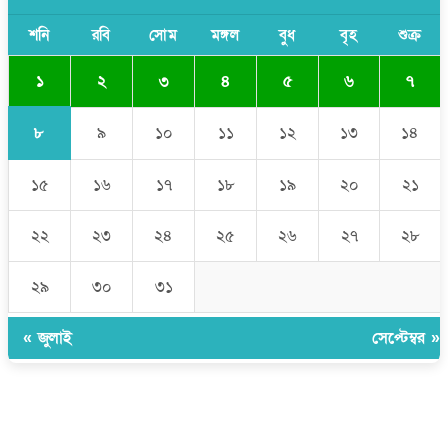
যে ডকুমেন্টারিতে আবু সাঈদের ছবি নেই, সেটা কোনো ডকুমেন্টারি নয়:
ভারপ্রাপ্ত রাষ্ট্রপতি
শনি
রবি
সোম
মঙ্গল
বুধ
বৃহ
শুক্র
১
২
৩
৪
৫
৬
৭
৮
৯
১০
১১
১২
১৩
১৪
১৫
১৬
১৭
১৮
১৯
২০
২১
২২
২৩
২৪
২৫
২৬
২৭
২৮
২৯
৩০
৩১
« জুলাই
সেপ্টেম্বর »
উপদেষ্টা সম্পাদক:
ইঞ্জিনিয়ার রাজীব হাসান
সম্পাদক:
মোঃ সোহরাব হোসেন (সুমন)