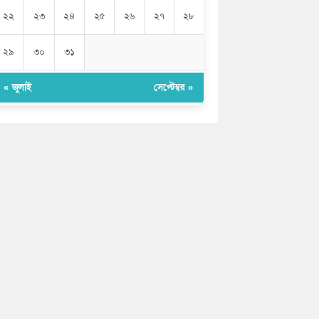
২২
২৩
২৪
২৫
২৬
২৭
২৮
২৯
৩০
৩১
« জুলাই
সেপ্টেম্বর »