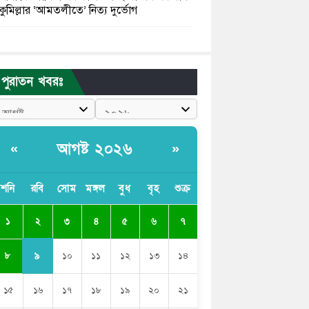
কুমিল্লার ‘আমতলীতে’ নিত্য দুর্ভোগ
মেয়েদের আপত্তিকর ছবি তুলে লন্ডনে বয়ফ্রেন্ডের
কাছে পাঠাতেন ইসলামী বিশ্ববিদ্যালয়ের ছাত্রী
পুরাতন খবরঃ
পুলিশকে পিটিয়ে রক্তাক্ত করেছি এ দৃশ্য কি
আপনারা দেখেননি: এনসিপি নেতা
পাঁচ দেশি মাছে মিলল মাইক্রোপ্লাস্টিক, সবচেয়ে
আগষ্ট ২০২৬
«
»
বেশি কই মাছে
বাংলাদেশী কর্মীদের আকামা নিয়ে বড় সুখবর
শনি
রবি
সোম
মঙ্গল
বুধ
বৃহ
শুক্র
দিলো সৌদি সরকার
২
১
৩
৪
৫
৬
৭
ভারতের পূর্ব সীমান্তে এখন ‘আরেকটি পাকিস্তান’
গড়ে উঠেছে: সজীব ওয়াজেদ জয়
৯
৮
১০
১১
১২
১৩
১৪
১৫
১৬
১৭
১৮
১৯
২০
২১