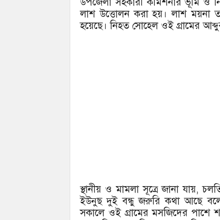
উপজেলা সহকারী কমিশনার ভূমি ও নির্ব
লাশ উত্তোলন করা হয়। লাশ ময়না তদন
হয়েছে। নিহত সোহেল ওই গ্রামের আব্দুর
স্থানীয় ও মামলা সূত্রে জানা যায়, চ
ইউনুছ দুই বন্ধু জরুরি কথা আছে ব
সকালে ওই গ্রামের মসজিদের পাশে শ