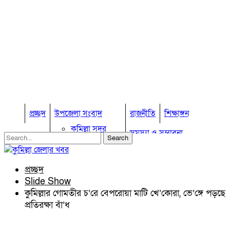
প্রচ্ছদ
উপজেলা সংবাদ
রাজনীতি
শিক্ষাঙ্গন
কুমিল্লা সদর
সমস্যা ও সম্ভাবনা
কুমিল্লা সদর দক্ষিণ
বুড়িচং
প্রবাস জীবন
কুমিল্লার কৃষি
ব্রাহ্মণপাড়া
প্রচ্ছদ
কুমিল্লা ভোটের হাওয়া
লাকসাম
Slide Show
চৌদ্দগ্রাম
অন্যান্য
কুমিল্লার গোমতীর চ’রে বেপরোয়া মাটি খে’কোরা, ভে’ঙ্গে পড়ছে
নাঙ্গলকোট
প্রতিরক্ষা বাঁ’ধ
আইন আদালত
মনোহরগঞ্জ
মতামত
বরুড়া
কুমিল্লার ঐতিহ্য