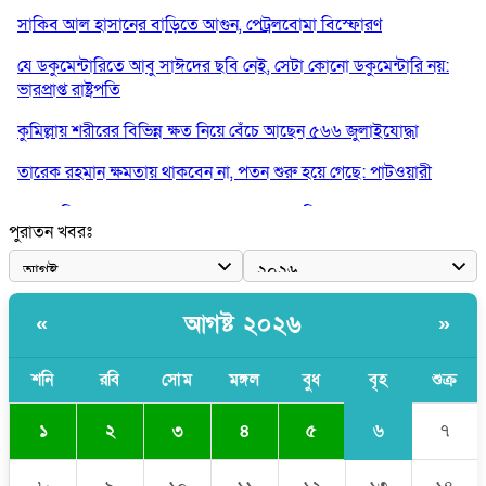
সাকিব আল হাসানের বাড়িতে আগুন, পেট্রলবোমা বিস্ফোরণ
যে ডকুমেন্টারিতে আবু সাঈদের ছবি নেই, সেটা কোনো ডকুমেন্টারি নয়:
ভারপ্রাপ্ত রাষ্ট্রপতি
কুমিল্লায় শরীরের বিভিন্ন ক্ষত নিয়ে বেঁচে আছেন ৫৬৬ জুলাইযোদ্ধা
তারেক রহমান ক্ষমতায় থাকবেন না, পতন শুরু হয়ে গেছে: পাটওয়ারী
শেখ হাসিনাকে আর রাখতে চাচ্ছে না ভারত: আসিফ মাহমুদ
পুরাতন খবরঃ
জুলাই কোনো শ্রেণি বা গোষ্ঠীর নয়, এটি সর্বস্তরের মানুষের: ড. ইউনূস
আলিয়া মাদ্রাসায় ছাত্রদল-শিবির সংঘর্ষ, হাতে পাইপ মাথায় হেলমেট পড়ে
মাঠে যুবদল নেতা নয়ন
আগষ্ট ২০২৬
«
»
শনি
রবি
সোম
মঙ্গল
বুধ
বৃহ
শুক্র
৬
১
২
৩
৪
৫
৭