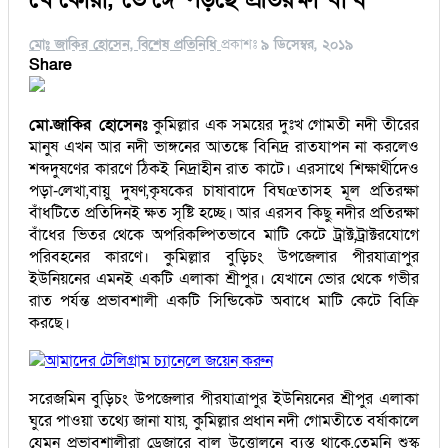
মোঃ জাকির হোসেন, বিশেষ প্রতিনিধি
প্রকাশঃ
৯ ডিসেম্বর, ২০১৯
Share
মো.জাকির হোসেনঃ
কুমিল্লার এক সময়ের দুঃখ গোমতী নদী তীরের
মানুষ এখন আর নদী ভাঙ্গনের আতঙ্কে বিনিদ্র রাতযাপন না করলেও
শব্দদুষণের কারণে ঠিকই নিদ্রাহীন রাত কাটে। এরসাথে শিক্ষার্থীদেও
পড়া-লেখা,বায়ু দুষণ,কৃষকের চাষাবাদে বিঘœতাসহ মূল প্রতিরক্ষা
বাঁধটিতে প্রতিদিনই ক্ষত সৃষ্টি হচ্ছে। আর এরসব কিছু নদীর প্রতিরক্ষা
বাঁধের ভিতর থেকে অপরিকল্পিতভাবে মাটি কেটে ট্রাক্ট,ট্রাক্টরযোগে
পরিবহনের কারণে। কুমিল্লার বুড়িচং উপজেলার পীরযাত্রাপুর
ইউনিয়নের এমনই একটি এলাকা শ্রীপুর। যেখানে ভোর থেকে গভীর
রাত পর্যন্ত প্রভাবশালী একটি সিন্ডিকেট অবাধে মাটি কেটে বিক্রি
করছে।
আমাদের টেলিগ্রাম চ্যানেলে জয়েন করুন
সরেজমিন বুড়িচং উপজেলার পীরযাত্রাপুর ইউনিয়নের শ্রীপুর এলাকা
ঘুরে পাওয়া তথ্যে জানা যায়, কুমিল্লার প্রধান নদী গোমতীতে বর্ষাকালে
যেমন প্রভাবশালীরা ড্রেজারে বালু উত্তোলনে ব্যস্ত থাকে,তেমনি শুস্ক