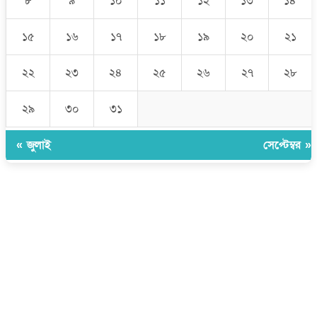
৮
৯
১০
১১
১২
১৩
১৪
১৫
১৬
১৭
১৮
১৯
২০
২১
২২
২৩
২৪
২৫
২৬
২৭
২৮
২৯
৩০
৩১
« জুলাই
সেপ্টেম্বর »
উপদেষ্টা সম্পাদক:
ইঞ্জিনিয়ার রাজীব হাসান
সম্পাদক:
মোঃ সোহরাব হোসেন (সুমন)
ঠিকানা:
গোল্ডেন টাওয়ার, আমতলী, কুমিল্লা সদর, কুমিল্লা-৩৫০০
মোবাইল:
+৮৮০১৭১৭৯৬০০৯৭
ইমেইল:
news@dailycomillanews.com
ঠিকানা:
১০৮ হোয়াইট চ্যাপেল রোড, লন্ডন ই১ ১ডিই
মোবাইল:
০৭৪১১৯৩৩২৬১