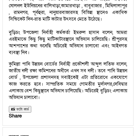
ষোলনল ইউনিয়নের বালিখাড়া,কামারখাড়া , বাবুবাজার , মিথিলালাপুর
, রামনগর, পূর্বহুরা, নানুয়ারবাজারসহ বিভিন্ন স্থানেও একাধিক
সিন্ডিকেট দিন-রাত মাটি কাটার উৎসবে মেতে উঠেছে।
বুড়িচং উপজেলা নির্বাহী কর্মকর্তা ইমরুল হাসান বলেন, আমরা
এরইমাঝে কিছু কিছু মাটিকাটারস্থানে অভিযান চালিয়েছি। শ্রীপুরসহ
আশপাশের কথা শুনেছি অচিরেই অভিযান চালাবো এবং আইনগত
ব্যবস্থা নিব।
কুমিল্লা পানি উন্নয়ন বোর্ডের নির্বাহী প্রকৌশলী আব্দুল লতিফ বলেন,
জাতীয় নদী রক্ষা কমিশনের অধীনে এখন সব নদী। তবে পানি উন্নয়ন
বোর্ড , উপজেলা প্রশাসনসহ সবাইকেই এটা প্রতিরোধে একযোগে
কাজ করতে হবে। সাম্প্রতিক সময়ে গোমতীর মুর্দানগর,দেবিদ্বার
এলাকায় বেশ কিছুস্থানে অভিযান চালিয়েছি। অচিরেই বুড়িচং এলাকায়
অভিযান চালাবো।
📸 ফটো কার্ড
Share