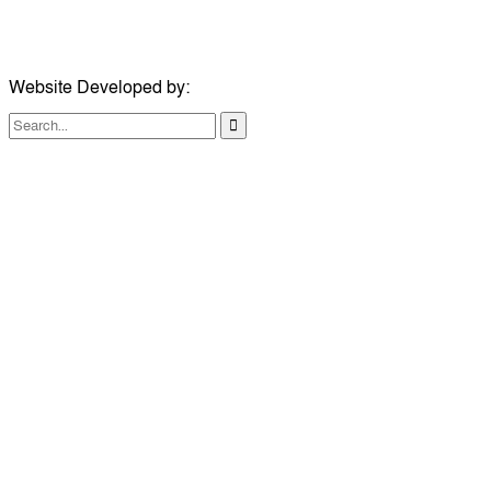
ইমেইল:
london@dailycomillanews.com
Website Developed by:
TechSmartBD.com