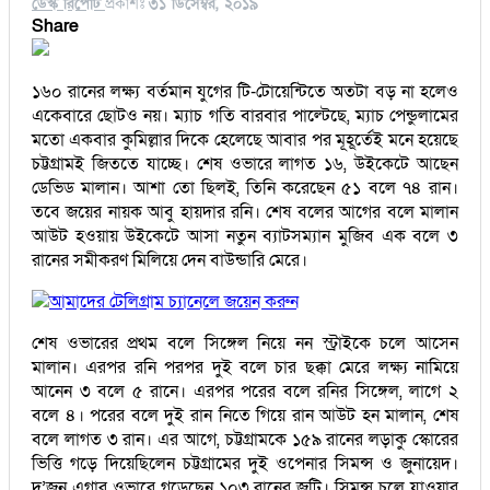
ডেস্ক রিপোর্ট
প্রকাশঃ
৩১ ডিসেম্বর, ২০১৯
Share
১৬০ রানের লক্ষ্য বর্তমান যুগের টি-টোয়েন্টিতে অতটা বড় না হলেও
একেবারে ছোটও নয়। ম্যাচ গতি বারবার পাল্টেছে, ম্যাচ পেন্ডুলামের
মতো একবার কুমিল্লার দিকে হেলেছে আবার পর মূহূর্তেই মনে হয়েছে
চট্টগ্রামই জিততে যাচ্ছে। শেষ ওভারে লাগত ১৬, উইকেটে আছেন
ডেভিড মালান। আশা তো ছিলই, তিনি করেছেন ৫১ বলে ৭৪ রান।
তবে জয়ের নায়ক আবু হায়দার রনি। শেষ বলের আগের বলে মালান
আউট হওয়ায় উইকেটে আসা নতুন ব্যাটসম্যান মুজিব এক বলে ৩
রানের সমীকরণ মিলিয়ে দেন বাউন্ডারি মেরে।
আমাদের টেলিগ্রাম চ্যানেলে জয়েন করুন
শেষ ওভারের প্রথম বলে সিঙ্গেল নিয়ে নন স্ট্রাইকে চলে আসেন
মালান। এরপর রনি পরপর দুই বলে চার ছক্কা মেরে লক্ষ্য নামিয়ে
আনেন ৩ বলে ৫ রানে। এরপর পরের বলে রনির সিঙ্গেল, লাগে ২
বলে ৪। পরের বলে দুই রান নিতে গিয়ে রান আউট হন মালান, শেষ
বলে লাগত ৩ রান। এর আগে, চট্টগ্রামকে ১৫৯ রানের লড়াকু স্কোরের
ভিত্তি গড়ে দিয়েছিলেন চট্টগ্রামের দুই ওপেনার সিমন্স ও জুনায়েদ।
দু’জন এগার ওভারে গড়েছেন ১০৩ রানের জুটি। সিমন্স চলে যাওয়ার