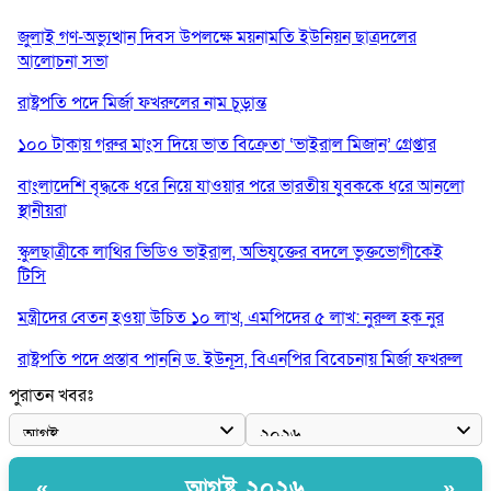
জুলাই গণ-অভ্যুত্থান দিবস উপলক্ষে ময়নামতি ইউনিয়ন ছাত্রদলের
আলোচনা সভা
রাষ্ট্রপতি পদে মির্জা ফখরুলের নাম চূড়ান্ত
১০০ টাকায় গরুর মাংস দিয়ে ভাত বিক্রেতা ‘ভাইরাল মিজান’ গ্রেপ্তার
বাংলাদেশি বৃদ্ধকে ধরে নিয়ে যাওয়ার পরে ভারতীয় যুবককে ধরে আনলো
স্থানীয়রা
স্কুলছাত্রীকে লাথির ভিডিও ভাইরাল, অভিযুক্তের বদলে ভুক্তভোগীকেই
টিসি
মন্ত্রীদের বেতন হওয়া উচিত ১০ লাখ, এমপিদের ৫ লাখ: নুরুল হক নুর
রাষ্ট্রপতি পদে প্রস্তাব পাননি ড. ইউনূস, বিএনপির বিবেচনায় মির্জা ফখরুল
পুরাতন খবরঃ
আধা কিলোমিটারের কাজ চলছে মাসের পর মাস: কুমিল্লার ‘আমতলীতে’
নিত্য দুর্ভোগ
মেয়েদের আপত্তিকর ছবি তুলে লন্ডনে বয়ফ্রেন্ডের কাছে পাঠাতেন ইসলামী
আগষ্ট ২০২৬
«
»
বিশ্ববিদ্যালয়ের ছাত্রী