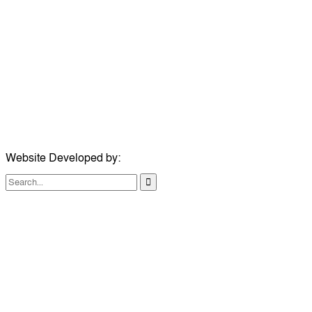
ঠিকানা:
গোল্ডেন টাওয়ার, আমতলী, কুমিল্লা সদর, কুমিল্লা-৩৫০০
মোবাইল:
+৮৮০১৭১৭৯৬০০৯৭
ইমেইল:
news@dailycomillanews.com
ঠিকানা:
১০৮ হোয়াইট চ্যাপেল রোড, লন্ডন ই১ ১ডিই
মোবাইল:
০৭৪১১৯৩৩২৬১
ইমেইল:
london@dailycomillanews.com
Website Developed by:
TechSmartBD.com