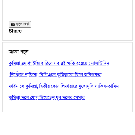
📸 ফটো কার্ড
Share
আরো পড়ুন
কুমিল্লা ফ্র্যাঞ্চাইজি হারিয়ে সবারই ক্ষতি হয়েছে : সালাউদ্দিন
‘নিখোঁজ’ নাফিসা, বিপিএলে কুমিল্লাকে ঘিরে অনিশ্চয়তা
ফাইনালে কুমিল্লা, দ্বিতীয় কোয়ালিফায়ারে মুখোমুখি সাকিব-তামিম
কুমিল্লা দলে যোগ দিয়েছেন যুব দলের পেসার