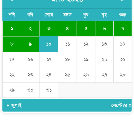
পুলিশকে পিটিয়ে রক্তাক্ত করেছি এ দৃশ্য কি আপনারা দেখেননি: এনসিপি
শনি
রবি
সোম
মঙ্গল
বুধ
বৃহ
শুক্র
নেতা
৩
১
২
৪
৫
৬
৭
১০
৮
৯
১১
১২
১৩
১৪
১৫
১৬
১৭
১৮
১৯
২০
২১
২২
২৩
২৪
২৫
২৬
২৭
২৮
২৯
৩০
৩১
« জুলাই
সেপ্টেম্বর »
উপদেষ্টা সম্পাদক:
ইঞ্জিনিয়ার রাজীব হাসান
সম্পাদক:
মোঃ সোহরাব হোসেন (সুমন)