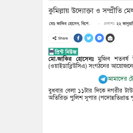
কুমিল্লায় উদ্যোক্তা ও সম্প্রীতি ম
২২ জানুয়
প্রকাশঃ
মোঃ জাকির হোসেন, বিশেষ প্রতিনিধি
Share
মো.জাকির হোসেনঃ
মুজিব শতবর্ষ উপ
(ওয়াইডাব্লিউসিএ) সংগঠনের আয়োজনে কুম
আমাদের টেল
বুধবার বেলা ১১টার দিকে নগরীর টা
অতিরিক্ত পুলিশ সুপার (পদোন্নতিপ্রাপ্