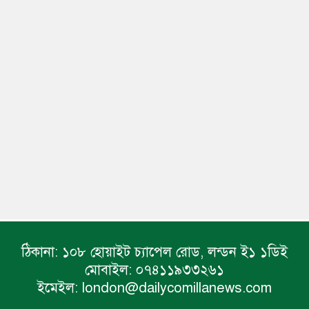
ঠিকানা:
১০৮ হোয়াইট চ্যাপেল রোড, লন্ডন ই১ ১ডিই
মোবাইল:
০৭৪১১৯৩৩২৬১
ইমেইল:
london@dailycomillanews.com