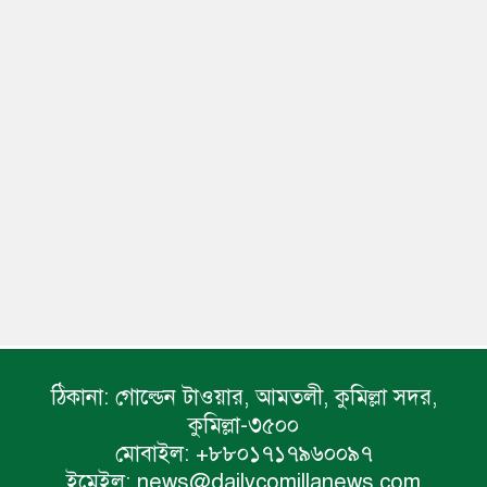
ঠিকানা:
গোল্ডেন টাওয়ার, আমতলী, কুমিল্লা সদর,
কুমিল্লা-৩৫০০
মোবাইল:
+৮৮০১৭১৭৯৬০০৯৭
ইমেইল:
news@dailycomillanews.com