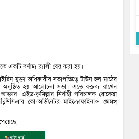
একটি বর্ণাঢ্য র‌্যালী বের করা হয়।
ইরিন মুক্তা অধিকারীর সভাপতিত্বে টাউন হল মাঠের
চে অনুষ্ঠিত হয় আলোচনা সভা। এতে বক্তব্য রাখেন
আক্তার, এইড-কুমিল্লার নির্বাহী পরিচালক রোকেয়া
লিউসিএ’র কো-অর্ডিনেটর মাইক্রোফাইনান্স জেমস্
ন পেয়েছে।
ফটো কার্ড