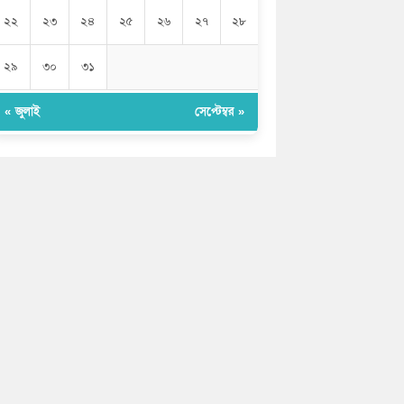
২২
২৩
২৪
২৫
২৬
২৭
২৮
২৯
৩০
৩১
« জুলাই
সেপ্টেম্বর »