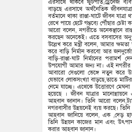
এরসাথে থাকবে ফুটপাত,ড্রেনেজ ব্যব
বাড়ছে এরসাথে অর্থনৈতিক জীবনযাত্
বর্তমানে থাকা রাস্তা-ঘাটে জীবন যাত্র
রেখে পায়ে হেটে গন্তব্যে পৌঁছার চেষ্টা
আরো বলেন, নগরীতে অনেকস্থানে রাস্
করছেন অনেকেই। এতে বসবাসের অনু
উল্লেখ করে মন্ত্রী বলেন, আমার ক্ষম
করে বাড়ি নির্মান করবো আর জনদুর্ভো
বাড়ি-রাস্তা-ঘাট নির্মানের পরামর্
উপযোগী আমার জন্য না। এই নগরীর ব
আবারো সেগুলো ভেঙ্গে নতুন করে উ
যেভাবে লোকসংখ্যা বাড়ছে,তাতে মাটির 
নেমে যাচ্ছে। এথেকে উত্তোরণে মেঘনা
হয়েছে । জীবন যাত্রার মানোন্নায়নে এ
আহবান জানান। তিনি আরো বলেন,ট্য
নগরবাসীর উন্নয়নেই ব্যয় করছে। তিনি ক
আহবান জানিয়ে বলেন, এক ,দেড় হাজ
তিনি উন্নয়ন কাজের মান এবং উৎপাদ
করার আহবান জানান।