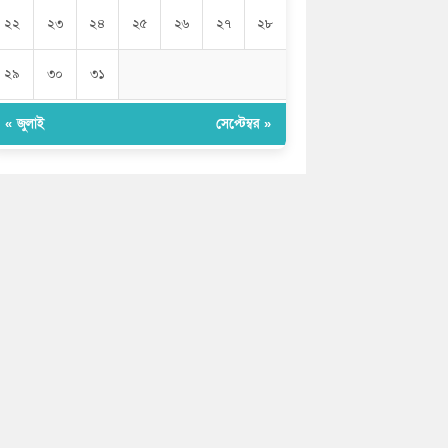
২২
২৩
২৪
২৫
২৬
২৭
২৮
২৯
৩০
৩১
« জুলাই
সেপ্টেম্বর »