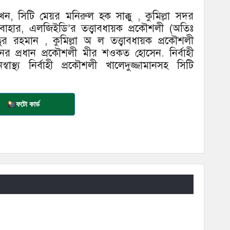
রাখেন, সিটি মেয়র মনিরুল হক সাক্কু , কুমিল্লা সদর
ার, এলজিইডি’র তত্ত্বাবধায়ক প্রকৌশলী (অতিঃ
র রহমান , কুমিল্লা অ ল তত্ত্বাবধায়ক প্রকৌশলী
 প্রধান প্রকৌশলী মীর শওকত হোসেন. নির্বাহী
বাস্থ্য নির্বাহী প্রকৌশলী খালেদুজ্জামানসহ সিটি
ফটো কার্ড