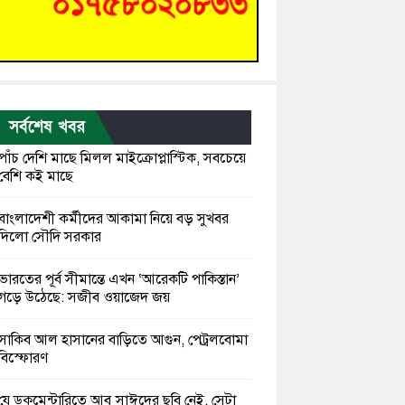
সর্বশেষ খবর
পাঁচ দেশি মাছে মিলল মাইক্রোপ্লাস্টিক, সবচেয়ে
বেশি কই মাছে
বাংলাদেশী কর্মীদের আকামা নিয়ে বড় সুখবর
দিলো সৌদি সরকার
ভারতের পূর্ব সীমান্তে এখন ‘আরেকটি পাকিস্তান’
গড়ে উঠেছে: সজীব ওয়াজেদ জয়
সাকিব আল হাসানের বাড়িতে আগুন, পেট্রলবোমা
বিস্ফোরণ
যে ডকুমেন্টারিতে আবু সাঈদের ছবি নেই, সেটা