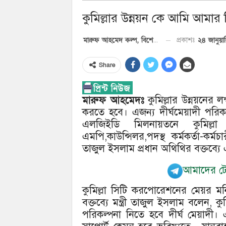
কুমিল্লার উন্নয়ন কে আমি আমার 
২৪ জানুয়
প্রকাশঃ
মারুফ আহমেদ কল্প, বিশেষ প্রতিনিধি
Share
মারুফ আহমেদঃ
কুমিল্লার উন্নয়নের লক
করতে হবে। এজন্য দীর্ঘমেয়াদী পরিকল
এলজিইডি মিলনায়তনে কুমিল্
এমপি,কাউন্সিলর,পদস্থ কর্মকর্তা-কর্
তাজুল ইসলাম প্রধান অথিথির বক্তব্য
আমাদের টেল
কুমিল্লা সিটি করপোরেশনের মেয়র মনি
বক্তব্যে মন্ত্রী তাজুল ইসলাম বলেন, 
পরিকল্পনা নিতে হবে দীর্ঘ মেয়াদী। 