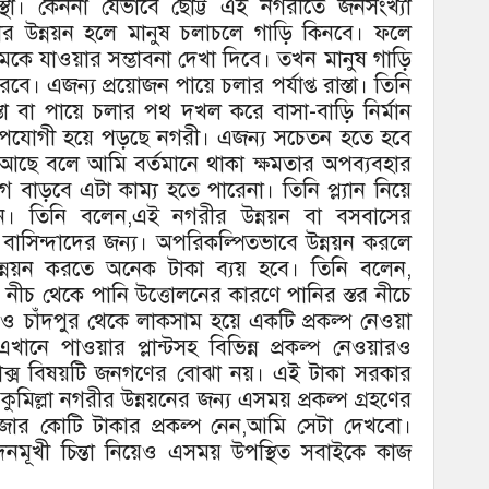
স্থা। কেননা যেভাবে ছোট্ট এই নগরীতে জনসংখ্যা
রার উন্নয়ন হলে মানুষ চলাচলে গাড়ি কিনবে। ফলে
া থমকে যাওয়ার সম্ভাবনা দেখা দিবে। তখন মানুষ গাড়ি
 করবে। এজন্য প্রয়োজন পায়ে চলার পর্যাপ্ত রাস্তা। তিনি
তা বা পায়ে চলার পথ দখল করে বাসা-বাড়ি নির্মান
পযোগী হয়ে পড়ছে নগরী। এজন্য সচেতন হতে হবে
তা আছে বলে আমি বর্তমানে থাকা ক্ষমতার অপব্যবহার
গ বাড়বে এটা কাম্য হতে পারেনা। তিনি প্ল্যান নিয়ে
শ দেন। তিনি বলেন,এই নগরীর উন্নয়ন বা বসবাসের
াসিন্দাদের জন্য। অপরিকল্পিতভাবে উন্নয়ন করলে
ন্নয়ন করতে অনেক টাকা ব্যয় হবে। তিনি বলেন,
নীচ থেকে পানি উত্তোলনের কারণে পানির স্তর নীচে
 ও চাঁদপুর থেকে লাকসাম হয়ে একটি প্রকল্প নেওয়া
খানে পাওয়ার প্লান্টসহ বিভিন্ন প্রকল্প নেওয়ারও
াক্স বিষয়টি জনগণের বোঝা নয়। এই টাকা সরকার
ুমিল্লা নগরীর উন্নয়নের জন্য এসময় প্রকল্প গ্রহণের
ার কোটি টাকার প্রকল্প নেন,আমি সেটা দেখবো।
নমূখী চিন্তা নিয়েও এসময় উপস্থিত সবাইকে কাজ