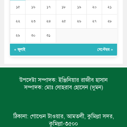
১৫
১৬
১৭
১৮
১৯
২০
২১
২২
২৩
২৪
২৫
২৬
২৭
২৮
২৯
৩০
৩১
« জুলাই
সেপ্টেম্বর »
উপদেষ্টা সম্পাদক:
ইঞ্জিনিয়ার রাজীব হাসান
সম্পাদক:
মোঃ সোহরাব হোসেন (সুমন)
ঠিকানা:
গোল্ডেন টাওয়ার, আমতলী, কুমিল্লা সদর,
কুমিল্লা-৩৫০০