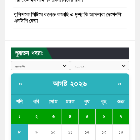
পুলিশকে পিটিয়ে রক্তাক্ত করেছি এ দৃশ্য কি আপনারা দেখেননি:
এনসিপি নেতা
পাঁচ দেশি মাছে মিলল মাইক্রোপ্লাস্টিক, সবচেয়ে বেশি কই মাছে
বাংলাদেশী কর্মীদের আকামা নিয়ে বড় সুখবর দিলো সৌদি
পুরাতন খবরঃ
সরকার
ভারতের পূর্ব সীমান্তে এখন ‘আরেকটি পাকিস্তান’ গড়ে উঠেছে:
সজীব ওয়াজেদ জয়
আগষ্ট ২০২৬
«
»
সাকিব আল হাসানের বাড়িতে আগুন, পেট্রলবোমা বিস্ফোরণ
শনি
রবি
সোম
মঙ্গল
বুধ
বৃহ
শুক্র
যে ডকুমেন্টারিতে আবু সাঈদের ছবি নেই, সেটা কোনো
ডকুমেন্টারি নয়: ভারপ্রাপ্ত রাষ্ট্রপতি
১
২
৩
৪
৫
৬
৭
৮
৯
১০
১১
১২
১৩
১৪