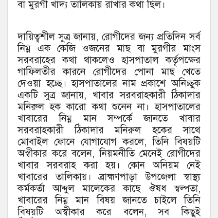
বা মুরগী খাদ্য তালিকায় রাখার কথা ছিল।
দায়িত্বশীল সুত্র জানায়, রোগীদের জন্য প্রতিদিন সর্ব
নিম্ন এক কেজি ওজনের মাছ বা মুরগীর মাংস
সরবরাহের কথা থাকলেও হাসপাতাল কর্তৃপক্ষের
গাফিলতীর কারনে রোগীদের পোনা মাছ খেতে
দেওয়া হচ্ছে। হাসপাতালের নাম প্রকাশে অনিচ্ছুক
একটি সুত্র জানায়, খাবার সরবরাহকারী ঠিকাদার
মনিরুল হক কারো কথা শুনেন না। হাসপাতালের
খাবারের নিম্ন মান সম্পর্কে জানতে খাবার
সরবরাহকারী ঠিকাদার মনিরুল হকের সাথে
মোবাইল ফোনে যোগাযোগ করলে, তিনি বিষয়টি
অস্বীকার করে বলেন, নিয়মনীতি মেনেই রোগীদের
খাবার সরবরাহ করা হয়। কোন অনিয়ম নেই
খাবারের তালিকায়। ব্রাহ্মণপাড়া উপজেলা স্বাস্থ্য
কর্মকর্তা আব্দুল মালেকের কাছে ঔষধ স্বল্পতা,
খাবারের নিম্ন মান বিষয় জানতে চাইলে তিনি
বিষয়টি অস্বীকার করে বলেন, সব কিছুই