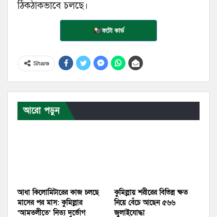
ঠিকঠাকভাবে চলছে।
ফটো কার্ড
Share
আরো পড়ুন
আধা কিলোমিটারের কাজ চলছে
কুমিল্লায় শরীরের বিভিন্ন ক্ষত
মাসের পর মাস: কুমিল্লার
নিয়ে বেঁচে আছেন ৫৬৬
‘আমতলীতে’ নিত্য দুর্ভোগ
জুলাইযোদ্ধা