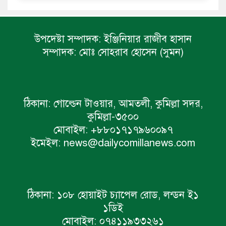
উপদেষ্টা সম্পাদক:
ইঞ্জিনিয়ার রাজীব হাসান
সম্পাদক:
মোঃ সোহরাব হোসেন (সুমন)
ঠিকানা:
গোল্ডেন টাওয়ার, আমতলী, কুমিল্লা সদর,
কুমিল্লা-৩৫০০
মোবাইল:
+৮৮০১৭১৭৯৬০০৯৭
ইমেইল:
news@dailycomillanews.com
ঠিকানা:
১০৮ হোয়াইট চ্যাপেল রোড, লন্ডন ই১
১ডিই
মোবাইল:
০৭৪১১৯৩৩২৬১