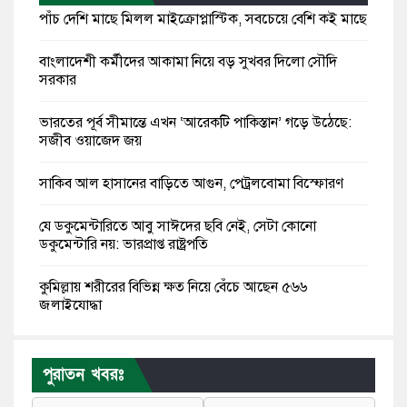
পাঁচ দেশি মাছে মিলল মাইক্রোপ্লাস্টিক, সবচেয়ে বেশি কই মাছে
বাংলাদেশী কর্মীদের আকামা নিয়ে বড় সুখবর দিলো সৌদি
সরকার
ভারতের পূর্ব সীমান্তে এখন ‘আরেকটি পাকিস্তান’ গড়ে উঠেছে:
সজীব ওয়াজেদ জয়
সাকিব আল হাসানের বাড়িতে আগুন, পেট্রলবোমা বিস্ফোরণ
যে ডকুমেন্টারিতে আবু সাঈদের ছবি নেই, সেটা কোনো
ডকুমেন্টারি নয়: ভারপ্রাপ্ত রাষ্ট্রপতি
কুমিল্লায় শরীরের বিভিন্ন ক্ষত নিয়ে বেঁচে আছেন ৫৬৬
জুলাইযোদ্ধা
তারেক রহমান ক্ষমতায় থাকবেন না, পতন শুরু হয়ে গেছে:
পাটওয়ারী
পুরাতন খবরঃ