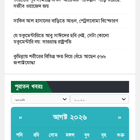
ভারতের পূর্ব সীমান্তে এখন ‘আরেকটি পাকিস্তান’ গড়ে উঠেছে:
সজীব ওয়াজেদ জয়
সাকিব আল হাসানের বাড়িতে আগুন, পেট্রলবোমা বিস্ফোরণ
যে ডকুমেন্টারিতে আবু সাঈদের ছবি নেই, সেটা কোনো
ডকুমেন্টারি নয়: ভারপ্রাপ্ত রাষ্ট্রপতি
কুমিল্লায় শরীরের বিভিন্ন ক্ষত নিয়ে বেঁচে আছেন ৫৬৬
জুলাইযোদ্ধা
তারেক রহমান ক্ষমতায় থাকবেন না, পতন শুরু হয়ে গেছে:
পাটওয়ারী
পুরাতন খবরঃ
শেখ হাসিনাকে আর রাখতে চাচ্ছে না ভারত: আসিফ মাহমুদ
জুলাই কোনো শ্রেণি বা গোষ্ঠীর নয়, এটি সর্বস্তরের মানুষের: ড.
আগষ্ট ২০২৬
«
»
ইউনূস
আলিয়া মাদ্রাসায় ছাত্রদল-শিবির সংঘর্ষ, হাতে পাইপ মাথায়
শনি
রবি
সোম
মঙ্গল
বুধ
বৃহ
শুক্র