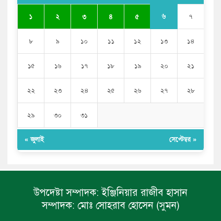
হেলমেট পড়ে মাঠে যুবদল নেতা নয়ন
৬
১
২
৩
৪
৫
৭
৮
৯
১০
১১
১২
১৩
১৪
১৫
১৬
১৭
১৮
১৯
২০
২১
২২
২৩
২৪
২৫
২৬
২৭
২৮
২৯
৩০
৩১
« জুলাই
সেপ্টেম্বর »
উপদেষ্টা সম্পাদক:
ইঞ্জিনিয়ার রাজীব হাসান
সম্পাদক:
মোঃ সোহরাব হোসেন (সুমন)