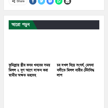
Share
আরো পড়ুন
কুমিল্লায় স্ত্রীর কবর খননের সময়
চর দখল নিয়ে সংঘর্ষ, মেঘনা
মিলল ২ যুগ আগে দাফন করা
নদীতে মিলল নারীর টেঁটাবিদ্ধ
স্বামীর অক্ষত মরদেহ
লাশ