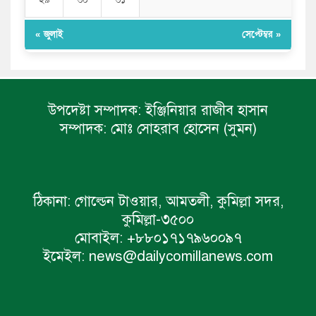
« জুলাই
সেপ্টেম্বর »
উপদেষ্টা সম্পাদক:
ইঞ্জিনিয়ার রাজীব হাসান
সম্পাদক:
মোঃ সোহরাব হোসেন (সুমন)
ঠিকানা:
গোল্ডেন টাওয়ার, আমতলী, কুমিল্লা সদর,
কুমিল্লা-৩৫০০
মোবাইল:
+৮৮০১৭১৭৯৬০০৯৭
ইমেইল:
news@dailycomillanews.com