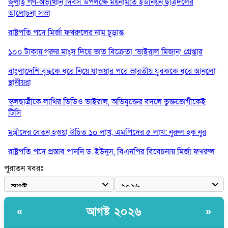
জুলাই গণ-অভ্যুত্থান দিবস উপলক্ষে ময়নামতি ইউনিয়ন ছাত্রদলের
আলোচনা সভা
রাষ্ট্রপতি পদে মির্জা ফখরুলের নাম চূড়ান্ত
১০০ টাকায় গরুর মাংস দিয়ে ভাত বিক্রেতা ‘ভাইরাল মিজান’ গ্রেপ্তার
বাংলাদেশি বৃদ্ধকে ধরে নিয়ে যাওয়ার পরে ভারতীয় যুবককে ধরে আনলো
স্থানীয়রা
স্কুলছাত্রীকে লাথির ভিডিও ভাইরাল, অভিযুক্তের বদলে ভুক্তভোগীকেই
টিসি
মন্ত্রীদের বেতন হওয়া উচিত ১০ লাখ, এমপিদের ৫ লাখ: নুরুল হক নুর
রাষ্ট্রপতি পদে প্রস্তাব পাননি ড. ইউনূস, বিএনপির বিবেচনায় মির্জা ফখরুল
পুরাতন খবরঃ
আধা কিলোমিটারের কাজ চলছে মাসের পর মাস: কুমিল্লার ‘আমতলীতে’
নিত্য দুর্ভোগ
মেয়েদের আপত্তিকর ছবি তুলে লন্ডনে বয়ফ্রেন্ডের কাছে পাঠাতেন ইসলামী
আগষ্ট ২০২৬
«
»
বিশ্ববিদ্যালয়ের ছাত্রী