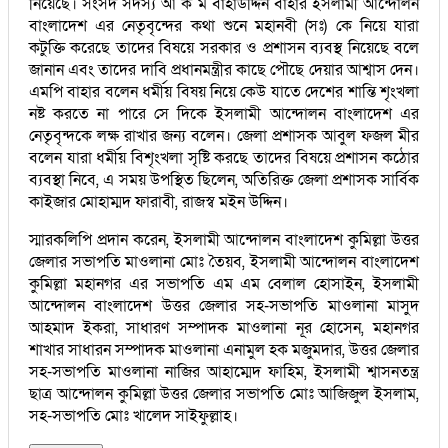
নিয়েছে। সংসদ সদস্য আ ক ম বাহাউদ্দিন বাহার ইসলামী আন্দোলন
বাংলাদেশ এর নেতৃবৃন্দের কথা শুনে মহানবী (সঃ) কে নিয়ে যারা
কটুক্তি করেছে তাদের বিষয়ে সরকার ও প্রশাসন ব্যবস্থ নিয়েছে বলে
জানান এবং তাদের দাবি প্রধানমন্ত্রীর কাছে পৌছে দেয়ার আশ্বাস দেন।
এমপি বাহার বলেন ধর্মীয় বিষয় নিয়ে কেউ যাতে দেশের শান্তি শৃংখলা
নষ্ট করতে না পারে সে দিকে ইসলামী আন্দোলন বাংলাদেশ এর
নেতৃবৃন্দকে লক্ষ রাখার জন্য বলেন। জেলা প্রশাসক আবুল ফজল মীর
বলেন যারা ধর্মীয় বিশৃংখলা সৃষ্টি করছে তাদের বিষয়ে প্রশাসন কঠোর
ব্যবস্থা নিবে, এ সময় উপস্থিত ছিলেন, অতিরিক্ত জেলা প্রশাসক সার্বিক
কাইজার মোহাম্মদ ফারাবী, রাজস্ব মইন উদ্দিন।
স্মারকলিপি প্রদান করেন, ইসলামী আন্দোলন বাংলাদেশ কুমিল্লা উত্তর
জেলার সভাপতি মাওলানা মোঃ তৈয়ব, ইসলামী আন্দোলন বাংলাদেশ
কুমিল্লা মহানগর এর সভাপতি এম এম বেলাল হোসাইন, ইসলামী
আন্দোলন বাংলাদেশ উত্তর জেলার সহ-সভাপতি মাওলানা মাসুদ
আহমাদ ইকরা, সাধারণ সম্পাদক মাওলানা নূর হোসেন, মহানগর
শাখার সাধারন সম্পাদক মাওলানা এনামুল হক মজুমদার, উত্তর জেলার
সহ-সভাপতি মাওলানা নাজির আহাম্মেদ ফাহিম, ইসলামী শ্বাসনতন্ত্র
ছাত্র আন্দোলন কুমিল্লা উত্তর জেলার সভাপতি মোঃ আজিজুল ইসলাম,
সহ-সভাপতি মোঃ খালেদ সাইফুল্লাহ।