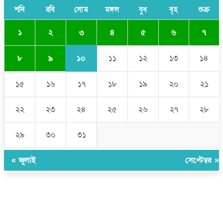
পুলিশকে পিটিয়ে রক্তাক্ত করেছি এ দৃশ্য কি আপনারা দেখেননি: এনসিপি
শনি
রবি
সোম
মঙ্গল
বুধ
বৃহ
শুক্র
নেতা
৩
১
২
৪
৫
৬
৭
১০
৮
৯
১১
১২
১৩
১৪
১৫
১৬
১৭
১৮
১৯
২০
২১
২২
২৩
২৪
২৫
২৬
২৭
২৮
২৯
৩০
৩১
« জুলাই
সেপ্টেম্বর »
উপদেষ্টা সম্পাদক:
ইঞ্জিনিয়ার রাজীব হাসান
সম্পাদক:
মোঃ সোহরাব হোসেন (সুমন)