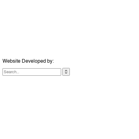
ঠিকানা:
গোল্ডেন টাওয়ার, আমতলী, কুমিল্লা সদর, কুমিল্লা-৩৫০০
মোবাইল:
+৮৮০১৭১৭৯৬০০৯৭
ইমেইল:
news@dailycomillanews.com
ঠিকানা:
১০৮ হোয়াইট চ্যাপেল রোড, লন্ডন ই১ ১ডিই
মোবাইল:
০৭৪১১৯৩৩২৬১
ইমেইল:
london@dailycomillanews.com
Website Developed by:
TechSmartBD.com