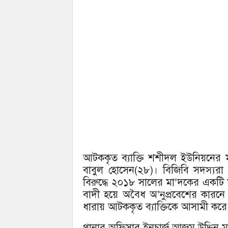
আটককৃত ব্যাক্তি শশীদল ইউনিয়নের 
বাবুল হোসেন(২৮)। বিজিবি সদস্যরা
বিরুদ্ধে ২০১৮ সালের মা’দকের একটি
বাদী হয়ে অবৈধ অ’নুপ্রবেশের কারনে ব
ধারায় আটককৃত ব্যাক্তিকে আসামী কর
থানার অফিসার ইনচার্জ আজম উদ্দিন মা