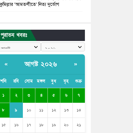
কুমিল্লার ‘আমতলীতে’ নিত্য দুর্ভোগ
মেয়েদের আপত্তিকর ছবি তুলে লন্ডনে বয়ফ্রেন্ডের
কাছে পাঠাতেন ইসলামী বিশ্ববিদ্যালয়ের ছাত্রী
পুরাতন খবরঃ
পুলিশকে পিটিয়ে রক্তাক্ত করেছি এ দৃশ্য কি
আপনারা দেখেননি: এনসিপি নেতা
পাঁচ দেশি মাছে মিলল মাইক্রোপ্লাস্টিক, সবচেয়ে
আগষ্ট ২০২৬
«
»
বেশি কই মাছে
বাংলাদেশী কর্মীদের আকামা নিয়ে বড় সুখবর
শনি
রবি
সোম
মঙ্গল
বুধ
বৃহ
শুক্র
দিলো সৌদি সরকার
২
১
৩
৪
৫
৬
৭
ভারতের পূর্ব সীমান্তে এখন ‘আরেকটি পাকিস্তান’
গড়ে উঠেছে: সজীব ওয়াজেদ জয়
৯
৮
১০
১১
১২
১৩
১৪
১৫
১৬
১৭
১৮
১৯
২০
২১