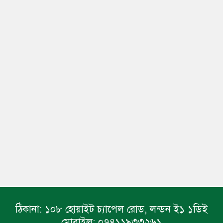
ঠিকানা:
১০৮ হোয়াইট চ্যাপেল রোড, লন্ডন ই১ ১ডিই
মোবাইল:
০৭৪১১৯৩৩২৬১