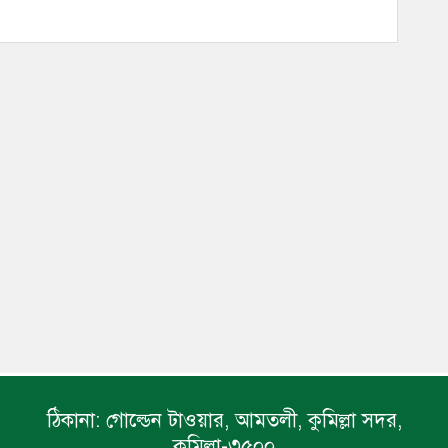
ঠিকানা:
গোল্ডেন টাওয়ার, আমতলী, কুমিল্লা সদর,
কুমিল্লা-৩৫০০