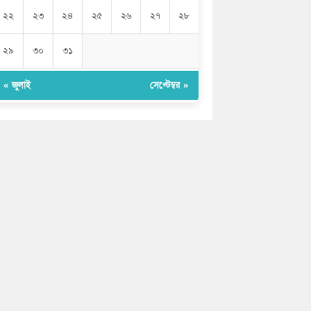
২২
২৩
২৪
২৫
২৬
২৭
২৮
২৯
৩০
৩১
« জুলাই
সেপ্টেম্বর »