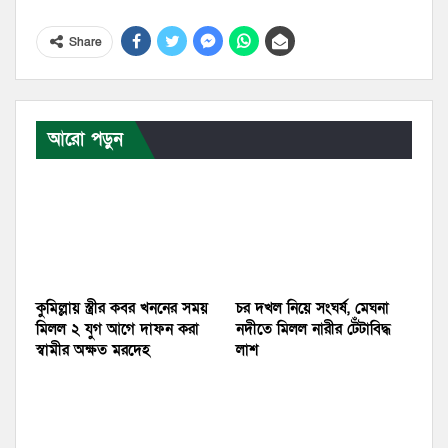
Share
আরো পড়ুন
কুমিল্লায় স্ত্রীর কবর খননের সময়
চর দখল নিয়ে সংঘর্ষ, মেঘনা
মিলল ২ যুগ আগে দাফন করা
নদীতে মিলল নারীর টেঁটাবিদ্ধ
স্বামীর অক্ষত মরদেহ
লাশ