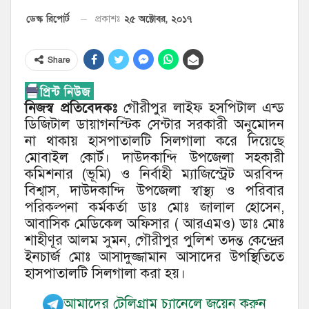
২৫ অক্টোবর, ২০১৭
ডেস্ক রিপোর্ট
প্রকাশঃ
Share
নিজস্ব প্রতিবেদকঃ
গৌরীপুর লাইফ হসপিটাল এন্ড
ডিজিটাল ডায়াগনস্টিক সেন্টার সরকারী অনুমোদন
না থাকায় হাসপাতালটি সিলগালা করে দিয়েছে
মোবাইল কোর্ট। দাউদকান্দি উপজেলা সহকারী
কমিশনার (ভূমি) ও নির্বাহী ম্যাজিস্ট্রেট অরবিন্দ
বিশ্বাস, দাউদকান্দি উপজেলা স্বাস্থ্য ও পরিবার
পরিকল্পনা কর্মকর্তা ডাঃ মোঃ জালাল হোসেন,
আবাসিক মেডিকেল অফিসার ( আরএমও) ডাঃ মোঃ
শাহীণূর আলম সুমন, গৌরীপুর পুলিশ তদন্ত কেন্দ্রের
ইনচার্জ মোঃ আসাদুজ্জামান আসাদের উপস্থিতিতে
হাসপাতালটি সিলগালা করা হয়।
আমাদের টেলিগ্রাম চ্যানেলে জয়েন করুন