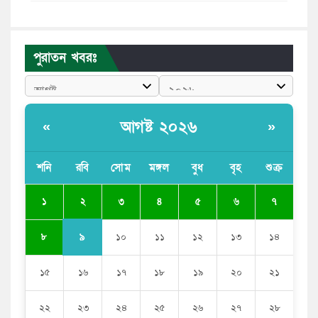
মেয়েদের আপত্তিকর ছবি তুলে লন্ডনে বয়ফ্রেন্ডের কাছে
পাঠাতেন ইসলামী বিশ্ববিদ্যালয়ের ছাত্রী
পুরাতন খবরঃ
পুলিশকে পিটিয়ে রক্তাক্ত করেছি এ দৃশ্য কি আপনারা দেখেননি:
এনসিপি নেতা
পাঁচ দেশি মাছে মিলল মাইক্রোপ্লাস্টিক, সবচেয়ে বেশি কই মাছে
আগষ্ট ২০২৬
«
»
বাংলাদেশী কর্মীদের আকামা নিয়ে বড় সুখবর দিলো সৌদি
সরকার
শনি
রবি
সোম
মঙ্গল
বুধ
বৃহ
শুক্র
ভারতের পূর্ব সীমান্তে এখন ‘আরেকটি পাকিস্তান’ গড়ে উঠেছে:
২
১
৩
৪
৫
৬
৭
সজীব ওয়াজেদ জয়
৯
৮
১০
১১
১২
১৩
১৪
১৫
১৬
১৭
১৮
১৯
২০
২১
২২
২৩
২৪
২৫
২৬
২৭
২৮