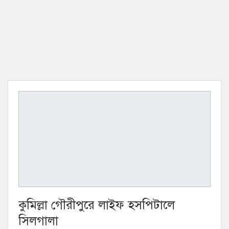
কুমিল্লা গৌরীপুরে লাইফ হসপিটালে
সিলগালা