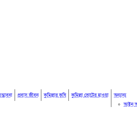
ম্ভাবনা
প্রবাস জীবন
কুমিল্লার কৃষি
কুমিল্লা ভোটের হাওয়া
অন্যান্য
আইন 
মতামত
কুমিল্ল
বিখ্যাত ব
কুমিল্ল