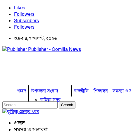
Likes
Followers
Subscribers
Followers
শুক্রবার, ৭ আগস্ট, ২০২৬
Publisher - Comilla News
প্রচ্ছদ
উপজেলা সংবাদ
রাজনীতি
শিক্ষাঙ্গন
সমস্যা ও স
কুমিল্লা সদর
কুমিল্লা সদর দক্ষিণ
বুড়িচং
ব্রাহ্মণপাড়া
প্রচ্ছদ
লাকসাম
সমস্যা ও সম্ভাবনা