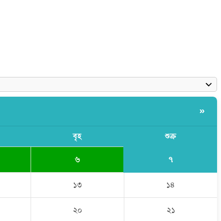
»
বৃহ
শুক্র
৭
৬
১৩
১৪
২০
২১