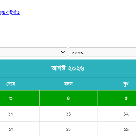
 রাষ্ট্রপতি
আগষ্ট ২০২৬
সোম
মঙ্গল
বুধ
৩
৪
৫
১০
১১
১২
১৭
১৮
১৯