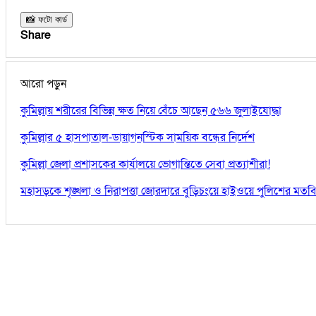
📸 ফটো কার্ড
Share
আরো পড়ুন
কুমিল্লায় শরীরের বিভিন্ন ক্ষত নিয়ে বেঁচে আছেন ৫৬৬ জুলাইযোদ্ধা
কুমিল্লার ৫ হাসপাতাল-ডায়াগনস্টিক সাময়িক বন্ধের নির্দেশ
কুমিল্লা জেলা প্রশাসকের কার্যালয়ে ভোগান্তিতে সেবা প্রত্যাশীরা!
মহাসড়কে শৃঙ্খলা ও নিরাপত্তা জোরদারে বুড়িচংয়ে হাইওয়ে পুলিশের মতব