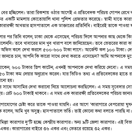
য়ে বের হচ্ছিলেন। তারা রিকশায় ওঠার আগেই এ প্রতিবেদক পরিচয় গোপন রেখে
কের একটি মামলায় কোতোয়ালি থানা পুলিশ গ্রেফতার করেছে। স্বামী যাতে কারা
, কারারক্ষী আখতার হাসপাতালে এক ডাক্তারের প্রতিনিধি। বাইরেই তাকে পাওয়া 
 পর তিনি বলেন, ঢাকা থেকে এসেছেন, পরিচয় দিলে আপনার কাছ থেকে কিন্তু 
বলেননি। তবে খাবারের মান খুব খারাপ বলে জানিয়েছেন। তবে ভেতরের কারা ক্য
নে অফিস কলে দেখা করলে ৫০০-৬০০ টাকা লাগে। আর্জেন্ট কল ১০০ টাকা। 
জন মিয়া জানতে চান, আপনি কি কারো সাথে দেখা করতে এসেছেন? আমি আপনাকে মু
েন, ৬০০ টাকার স্লিপ কাটেন, এখনই আপনাকে দেখা করিয়ে দেবো। এ সময় কা
ি ৫০ টাকা কম দেয়ার অনুরোধ করেন। যার ভিডিও তথ্য এ প্রতিবেদকের হাতে রয়
রানো হয়।
রা বন্দীর সাথে আসামির দেখা করানো নিয়ে আলোচনা করছিলেন। এ সময় সুবেদার 
 হয়। রেট ৬০০ টাকাই থাকবে। এ সময় এক কারারক্ষী প্রতিবেদকের পরিচয় জানার
গাযোগের চেষ্টা করে তাকে পাওয়া যায়নি। এর আগে ‘কারাগারে বেপরোয়া ঘুষবাণ
ে বলেন, আমি খুব অসুস্থ। হাসপাতালে ভর্তি। তাই কোনো কথা বলতে পারছি না।
কুমিল্লা কারাগার দু’টি হচ্ছে কেন্দ্রীয় কারাগার। অন্য ৯টি জেলা কারাগার। এই বি
াণ ৬৮ একর। কারাগারের বাইরে ৩৬ একর এবং ভেতরে রয়েছে ৩২ একর।