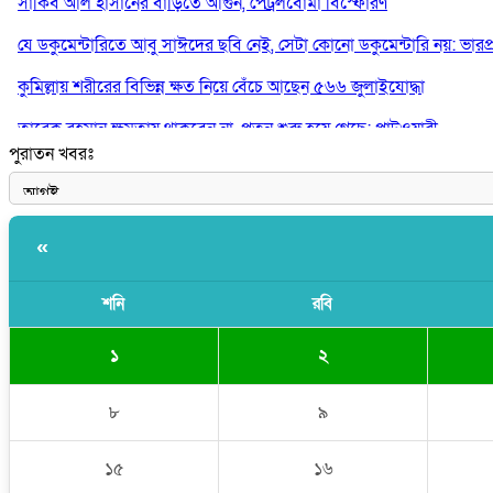
সাকিব আল হাসানের বাড়িতে আগুন, পেট্রলবোমা বিস্ফোরণ
যে ডকুমেন্টারিতে আবু সাঈদের ছবি নেই, সেটা কোনো ডকুমেন্টারি নয়: ভারপ্রাপ্ত
কুমিল্লায় শরীরের বিভিন্ন ক্ষত নিয়ে বেঁচে আছেন ৫৬৬ জুলাইযোদ্ধা
তারেক রহমান ক্ষমতায় থাকবেন না, পতন শুরু হয়ে গেছে: পাটওয়ারী
পুরাতন খবরঃ
শেখ হাসিনাকে আর রাখতে চাচ্ছে না ভারত: আসিফ মাহমুদ
«
শনি
রবি
১
২
৮
৯
১৫
১৬