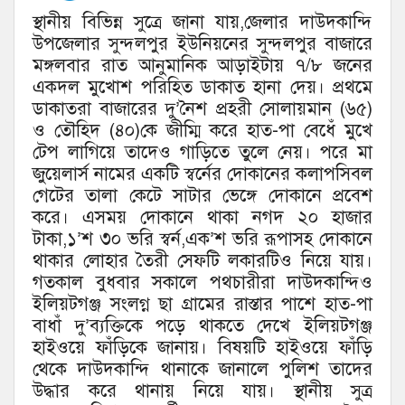
স্থানীয় বিভিন্ন সুত্রে জানা যায়,জেলার দাউদকান্দি
উপজেলার সুন্দলপুর ইউনিয়নের সুন্দলপুর বাজারে
মঙ্গলবার রাত আনুমানিক আড়াইটায় ৭/৮ জনের
একদল মুখোশ পরিহিত ডাকাত হানা দেয়। প্রথমে
ডাকাতরা বাজারের দু’নৈশ প্রহরী সোলায়মান (৬৫)
ও তৌহিদ (৪০)কে জীম্মি করে হাত-পা বেধেঁ মুখে
টেপ লাগিয়ে তাদেও গাড়িতে তুলে নেয়। পরে মা
জুয়েলার্স নামের একটি স্বর্নের দোকানের কলাপসিবল
গেটের তালা কেটে সাটার ভেঙ্গে দোকানে প্রবেশ
করে। এসময় দোকানে থাকা নগদ ২০ হাজার
টাকা,১’শ ৩০ ভরি স্বর্ন,এক’শ ভরি রূপাসহ দোকানে
থাকার লোহার তৈরী সেফটি লকারটিও নিয়ে যায়।
গতকাল বুধবার সকালে পথচারীরা দাউদকান্দিও
ইলিয়টগঞ্জ সংলগ্ন ছা গ্রামের রাস্তার পাশে হাত-পা
বাধাঁ দু’ব্যক্তিকে পড়ে থাকতে দেখে ইলিয়টগঞ্জ
হাইওয়ে ফাঁড়িকে জানায়। বিষয়টি হাইওয়ে ফাঁড়ি
থেকে দাউদকান্দি থানাকে জানালে পুলিশ তাদের
উদ্ধার করে থানায় নিয়ে যায়। স্থানীয় সুত্র