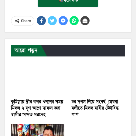
ফটো কার্ড
Share
আরো পড়ুন
কুমিল্লায় স্ত্রীর কবর খননের সময়
চর দখল নিয়ে সংঘর্ষ, মেঘনা
মিলল ২ যুগ আগে দাফন করা
নদীতে মিলল নারীর টেঁটাবিদ্ধ
স্বামীর অক্ষত মরদেহ
লাশ