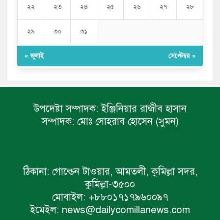
২২
২৩
২৪
২৫
২৬
২৭
২৮
২৯
৩০
৩১
« জুলাই
সেপ্টেম্বর »
উপদেষ্টা সম্পাদক:
ইঞ্জিনিয়ার রাজীব হাসান
সম্পাদক:
মোঃ সোহরাব হোসেন (সুমন)
ঠিকানা:
গোল্ডেন টাওয়ার, আমতলী, কুমিল্লা সদর,
কুমিল্লা-৩৫০০
মোবাইল:
+৮৮০১৭১৭৯৬০০৯৭
ইমেইল:
news@dailycomillanews.com