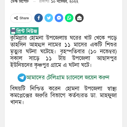
১০ নভেম্বর, ২০২২
ডেস্ক রিপোর্ট
প্রকাশঃ
Share
কুমিল্লার হোমনা উপজেলায় ঘরের খাট খেকে পড়ে
তাহসিন আহম্মদ নামের ১১ মাসের একটি শিশুর
মৃত্যুর ঘটনা ঘটেছে। বৃহস্পতিবার (১০ নভেম্বর)
সকাল সাড়ে ১১ টায় উপজেলা আছাদপুর
ইউনিয়নের কৃঞ্চপুর গ্রামে এ ঘটনা ঘটে।
আমাদের টেলিগ্রাম চ্যানেলে জয়েন করুন
বিষয়টি নিশ্চিত করেন হোমনা উপজেলা স্বাস্থ্য
কমপ্লেক্সের জরুরি বিভাগে কর্তব্যরত ডা. মাহফুজা
খানম।