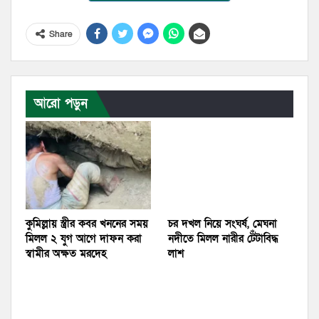
Share
আরো পড়ুন
কুমিল্লায় স্ত্রীর কবর খননের সময়
চর দখল নিয়ে সংঘর্ষ, মেঘনা
মিলল ২ যুগ আগে দাফন করা
নদীতে মিলল নারীর টেঁটাবিদ্ধ
স্বামীর অক্ষত মরদেহ
লাশ