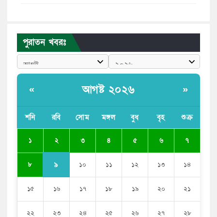
মেয়েদের আপত্তিকর ছবি তুলে লন্ডনে বয়ফ্রেন্ডের কাছে
পাঠাতেন ইসলামী বিশ্ববিদ্যালয়ের ছাত্রী
পুরাতন খবরঃ
পুলিশকে পিটিয়ে রক্তাক্ত করেছি এ দৃশ্য কি আপনারা দেখেননি:
এনসিপি নেতা
পাঁচ দেশি মাছে মিলল মাইক্রোপ্লাস্টিক, সবচেয়ে বেশি কই মাছে
আগষ্ট ২০২৬
«
»
বাংলাদেশী কর্মীদের আকামা নিয়ে বড় সুখবর দিলো সৌদি
সরকার
শনি
রবি
সোম
মঙ্গল
বুধ
বৃহ
শুক্র
ভারতের পূর্ব সীমান্তে এখন ‘আরেকটি পাকিস্তান’ গড়ে উঠেছে:
২
১
৩
৪
৫
৬
৭
সজীব ওয়াজেদ জয়
৯
৮
১০
১১
১২
১৩
১৪
১৫
১৬
১৭
১৮
১৯
২০
২১
২২
২৩
২৪
২৫
২৬
২৭
২৮