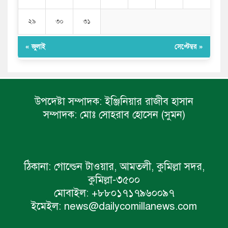
২৯
৩০
৩১
« জুলাই
সেপ্টেম্বর »
উপদেষ্টা সম্পাদক:
ইঞ্জিনিয়ার রাজীব হাসান
সম্পাদক:
মোঃ সোহরাব হোসেন (সুমন)
ঠিকানা:
গোল্ডেন টাওয়ার, আমতলী, কুমিল্লা সদর,
কুমিল্লা-৩৫০০
মোবাইল:
+৮৮০১৭১৭৯৬০০৯৭
ইমেইল:
news@dailycomillanews.com