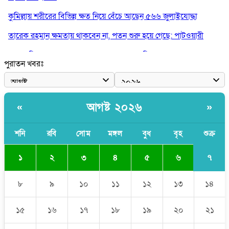
কুমিল্লায় শরীরের বিভিন্ন ক্ষত নিয়ে বেঁচে আছেন ৫৬৬ জুলাইযোদ্ধা
তারেক রহমান ক্ষমতায় থাকবেন না, পতন শুরু হয়ে গেছে: পাটওয়ারী
শেখ হাসিনাকে আর রাখতে চাচ্ছে না ভারত: আসিফ মাহমুদ
পুরাতন খবরঃ
জুলাই কোনো শ্রেণি বা গোষ্ঠীর নয়, এটি সর্বস্তরের মানুষের: ড. ইউনূস
আলিয়া মাদ্রাসায় ছাত্রদল-শিবির সংঘর্ষ, হাতে পাইপ মাথায় হেলমেট পড়ে
মাঠে যুবদল নেতা নয়ন
আগষ্ট ২০২৬
«
»
শনি
রবি
সোম
মঙ্গল
বুধ
বৃহ
শুক্র
৭
১
২
৩
৪
৫
৬
৮
৯
১০
১১
১২
১৩
১৪
১৫
১৬
১৭
১৮
১৯
২০
২১