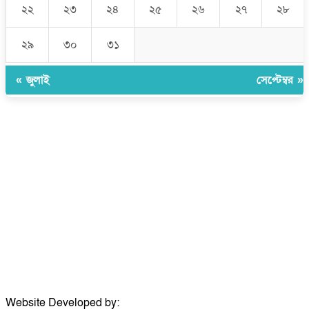
২২
২৩
২৪
২৫
২৬
২৭
২৮
২৯
৩০
৩১
« জুলাই
সেপ্টেম্বর »
উপদেষ্টা সম্পাদক:
ইঞ্জিনিয়ার রাজীব হাসান
সম্পাদক:
মোঃ সোহরাব হোসেন (সুমন)
ঠিকানা:
গোল্ডেন টাওয়ার, আমতলী, কুমিল্লা সদর, কুমিল্লা-৩৫০০
মোবাইল:
+৮৮০১৭১৭৯৬০০৯৭
ইমেইল:
news@dailycomillanews.com
ঠিকানা:
১০৮ হোয়াইট চ্যাপেল রোড, লন্ডন ই১ ১ডিই
মোবাইল:
০৭৪১১৯৩৩২৬১
ইমেইল:
london@dailycomillanews.com
Website Developed by:
TechSmartBD.com