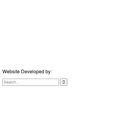
সম্পাদক:
মোঃ সোহরাব হোসেন (সুমন)
ঠিকানা:
গোল্ডেন টাওয়ার, আমতলী, কুমিল্লা সদর, কুমিল্লা-৩৫০০
মোবাইল:
+৮৮০১৭১৭৯৬০০৯৭
ইমেইল:
news@dailycomillanews.com
ঠিকানা:
১০৮ হোয়াইট চ্যাপেল রোড, লন্ডন ই১ ১ডিই
মোবাইল:
০৭৪১১৯৩৩২৬১
ইমেইল:
london@dailycomillanews.com
Website Developed by:
TechSmartBD.com