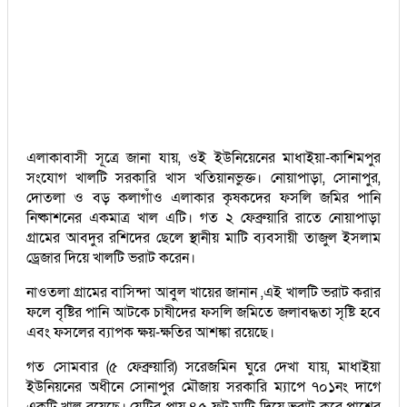
এলাকাবাসী সূত্রে জানা যায়, ওই ইউনিয়েনের মাধাইয়া-কাশিমপুর
সংযোগ খালটি সরকারি খাস খতিয়ানভুক্ত। নোয়াপাড়া, সোনাপুর,
দোতলা ও বড় কলাগাঁও এলাকার কৃষকদের ফসলি জমির পানি
নিষ্কাশনের একমাত্র খাল এটি। গত ২ ফেব্রুয়ারি রাতে নোয়াপাড়া
গ্রামের আবদুর রশিদের ছেলে স্থানীয় মাটি ব্যবসায়ী তাজুল ইসলাম
ড্রেজার দিয়ে খালটি ভরাট করেন।
নাওতলা গ্রামের বাসিন্দা আবুল খায়ের জানান ,এই খালটি ভরাট করার
ফলে বৃষ্টির পানি আটকে চাষীদের ফসলি জমিতে জলাবদ্ধতা সৃষ্টি হবে
এবং ফসলের ব্যাপক ক্ষয়-ক্ষতির আশঙ্কা রয়েছে।
গত সোমবার (৫ ফেব্রুয়ারি) সরেজমিন ঘুরে দেখা যায়, মাধাইয়া
ইউনিয়নের অধীনে সোনাপুর মৌজায় সরকারি ম্যাপে ৭০১নং দাগে
একটি খাল রয়েছে। যেটির প্রায় ৪৫ ফুট মাটি দিয়ে ভরাট করে পাশের