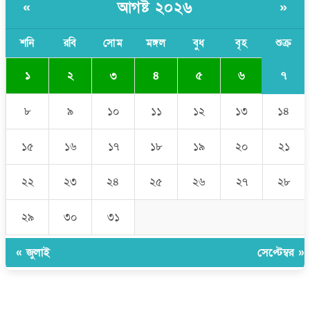
আগষ্ট ২০২৬
«
»
যে ডকুমেন্টারিতে আবু সাঈদের ছবি নেই, সেটা কোনো ডকুমেন্টারি নয়:
ভারপ্রাপ্ত রাষ্ট্রপতি
শনি
রবি
সোম
মঙ্গল
বুধ
বৃহ
শুক্র
৭
১
২
৩
৪
৫
৬
৮
৯
১০
১১
১২
১৩
১৪
১৫
১৬
১৭
১৮
১৯
২০
২১
২২
২৩
২৪
২৫
২৬
২৭
২৮
২৯
৩০
৩১
« জুলাই
সেপ্টেম্বর »
উপদেষ্টা সম্পাদক:
ইঞ্জিনিয়ার রাজীব হাসান