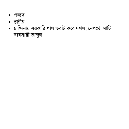
চৌদ্দগ্রাম
অন্যান্য
নাঙ্গলকোট
আইন আদালত
প্রচ্ছদ
মনোহরগঞ্জ
মতামত
স্থানীয়
বরুড়া
কুমিল্লার ঐতিহ্য
লালমাই
চান্দিনায় সরকারি খাল ভরাট করে দখল; নেপথ্যে মাটি
বিখ্যাত ব্যাক্তিত্ব
দাউদকান্দি
ব্যবসায়ী তাজুল
কুমিল্লা বিভাগ চাই
চান্দিনা
কুমিল্লা ভিক্টোরিয়ানস্
মুরাদনগর
দেবিদ্বার
হোমনা
তিতাস
মেঘনা