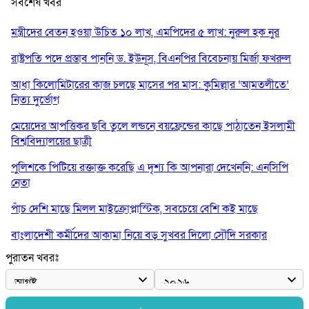
সর্বশেষ খবর
মন্ত্রীদের বেতন হওয়া উচিত ১০ লাখ, এমপিদের ৫ লাখ: নুরুল হক নুর
রাষ্ট্রপতি পদে প্রস্তাব পাননি ড. ইউনূস, বিএনপির বিবেচনায় মির্জা ফখরুল
আধা কিলোমিটারের কাজ চলছে মাসের পর মাস: কুমিল্লার ‘আমতলীতে’
নিত্য দুর্ভোগ
মেয়েদের আপত্তিকর ছবি তুলে লন্ডনে বয়ফ্রেন্ডের কাছে পাঠাতেন ইসলামী
বিশ্ববিদ্যালয়ের ছাত্রী
পুলিশকে পিটিয়ে রক্তাক্ত করেছি এ দৃশ্য কি আপনারা দেখেননি: এনসিপি
নেতা
পাঁচ দেশি মাছে মিলল মাইক্রোপ্লাস্টিক, সবচেয়ে বেশি কই মাছে
বাংলাদেশী কর্মীদের আকামা নিয়ে বড় সুখবর দিলো সৌদি সরকার
পুরাতন খবরঃ
ভারতের পূর্ব সীমান্তে এখন ‘আরেকটি পাকিস্তান’ গড়ে উঠেছে: সজীব
ওয়াজেদ জয়
সাকিব আল হাসানের বাড়িতে আগুন, পেট্রলবোমা বিস্ফোরণ