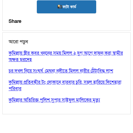
ফটো কার্ড
Share
আরো পড়ুন
কুমিল্লায় স্ত্রীর কবর খননের সময় মিলল ২ যুগ আগে দাফন করা স্বামীর
অক্ষত মরদেহ
চর দখল নিয়ে সংঘর্ষ, মেঘনা নদীতে মিলল নারীর টেঁটাবিদ্ধ লাশ
কুমিল্লায় প্রতিবন্ধীর টং দোকানে বারবার চুরি, সম্বল হারিয়ে দিশেহারা
পরিবার
কুমিল্লার অতিরিক্ত পুলিশ সুপার সাইফুল মালিকের মৃত্যু