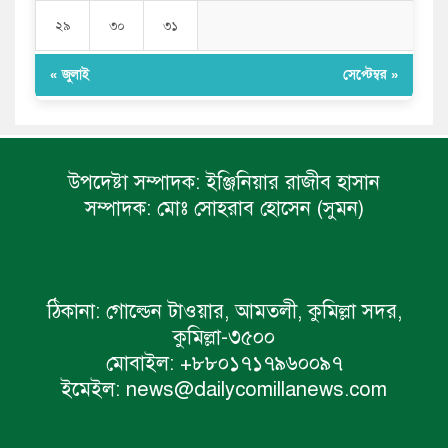
২৯
৩০
৩১
« জুলাই
সেপ্টেম্বর »
উপদেষ্টা সম্পাদক:
ইঞ্জিনিয়ার রাজীব হাসান
সম্পাদক:
মোঃ সোহরাব হোসেন (সুমন)
ঠিকানা:
গোল্ডেন টাওয়ার, আমতলী, কুমিল্লা সদর,
কুমিল্লা-৩৫০০
মোবাইল:
+৮৮০১৭১৭৯৬০০৯৭
ইমেইল:
news@dailycomillanews.com