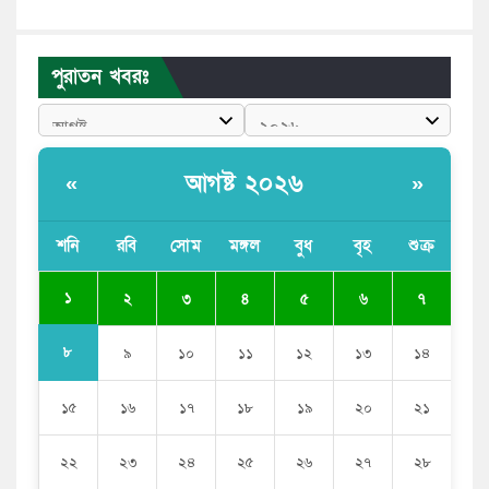
পাঁচ দেশি মাছে মিলল মাইক্রোপ্লাস্টিক, সবচেয়ে বেশি কই মাছে
বাংলাদেশী কর্মীদের আকামা নিয়ে বড় সুখবর দিলো সৌদি
পুরাতন খবরঃ
সরকার
ভারতের পূর্ব সীমান্তে এখন ‘আরেকটি পাকিস্তান’ গড়ে উঠেছে:
সজীব ওয়াজেদ জয়
আগষ্ট ২০২৬
«
»
সাকিব আল হাসানের বাড়িতে আগুন, পেট্রলবোমা বিস্ফোরণ
শনি
রবি
সোম
মঙ্গল
বুধ
বৃহ
শুক্র
যে ডকুমেন্টারিতে আবু সাঈদের ছবি নেই, সেটা কোনো
ডকুমেন্টারি নয়: ভারপ্রাপ্ত রাষ্ট্রপতি
১
২
৩
৪
৫
৬
৭
৮
৯
১০
১১
১২
১৩
১৪
১৫
১৬
১৭
১৮
১৯
২০
২১
২২
২৩
২৪
২৫
২৬
২৭
২৮