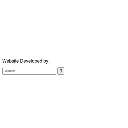
ঠিকানা:
গোল্ডেন টাওয়ার, আমতলী, কুমিল্লা সদর, কুমিল্লা-৩৫০০
মোবাইল:
+৮৮০১৭১৭৯৬০০৯৭
ইমেইল:
news@dailycomillanews.com
ঠিকানা:
১০৮ হোয়াইট চ্যাপেল রোড, লন্ডন ই১ ১ডিই
মোবাইল:
০৭৪১১৯৩৩২৬১
ইমেইল:
london@dailycomillanews.com
Website Developed by:
TechSmartBD.com