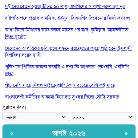
মন্ত্রীদের বেতন হওয়া উচিত ১০ লাখ, এমপিদের ৫ লাখ: নুরুল হক নুর
রাষ্ট্রপতি পদে প্রস্তাব পাননি ড. ইউনূস, বিএনপির বিবেচনায় মির্জা ফখরুল
আধা কিলোমিটারের কাজ চলছে মাসের পর মাস: কুমিল্লার ‘আমতলীতে’
নিত্য দুর্ভোগ
মেয়েদের আপত্তিকর ছবি তুলে লন্ডনে বয়ফ্রেন্ডের কাছে পাঠাতেন ইসলামী
বিশ্ববিদ্যালয়ের ছাত্রী
পুলিশকে পিটিয়ে রক্তাক্ত করেছি এ দৃশ্য কি আপনারা দেখেননি: এনসিপি
নেতা
পাঁচ দেশি মাছে মিলল মাইক্রোপ্লাস্টিক, সবচেয়ে বেশি কই মাছে
বাংলাদেশী কর্মীদের আকামা নিয়ে বড় সুখবর দিলো সৌদি সরকার
পুরাতন খবরঃ
ভারতের পূর্ব সীমান্তে এখন ‘আরেকটি পাকিস্তান’ গড়ে উঠেছে: সজীব
ওয়াজেদ জয়
সাকিব আল হাসানের বাড়িতে আগুন, পেট্রলবোমা বিস্ফোরণ
আগষ্ট ২০২৬
«
»