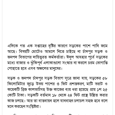
এদিকে গত এক সপ্তাহের বৃষ্টির কারণে সড়কের পাশে পানি জমে
আছে। বিষয়টি মোটেও আমলে নিতে চাইছে না চাঁদপুর সড়ক ও
জনপদ বিভাগের দায়িত্বরত কর্মকর্তারা। ঈদুল আযহার পূর্বে সড়কের
মধ্যে বাজার ও ঝুঁকিপূর্ন এলাকাগুলো সংস্কার না করলে চরম ভোগান্তি
পোহাতে হবে এসব অঞ্চলের মানুষের।
সড়ক ও জনপদ চাঁদপুর সড়ক বিভাগ সূত্রে জানা যায়, সড়কের ৫৮
কিলোমিটার জুড়ে উভয় পাশের ৩ ফিট প্রশস্তকরণ, মাটি ভরাট ও
কয়েকটি ব্রিজ কালভার্টসহ উক্ত কাজের ব্যয় ধরা হয়েছে প্রায় ১শ ২৫
কোটি টাকা। সড়কটি বর্তমান ১৮ থেকে ২৪ ফিট প্রস্থে উন্নিত করার
কাজ চলছে। আর তা বাস্তবায়ন হলে যানবাহন চলাচল সহজ হবে বলে
মনে করছেন সংশ্লিষ্টরা।