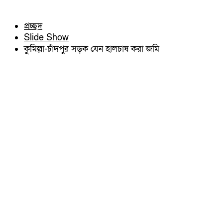
চৌদ্দগ্রাম
অন্যান্য
নাঙ্গলকোট
আইন আদালত
প্রচ্ছদ
মনোহরগঞ্জ
মতামত
Slide Show
বরুড়া
কুমিল্লার ঐতিহ্য
লালমাই
কুমিল্লা-চাঁদপুর সড়ক যেন হালচাষ করা জমি
বিখ্যাত ব্যাক্তিত্ব
দাউদকান্দি
কুমিল্লা বিভাগ চাই
চান্দিনা
কুমিল্লা ভিক্টোরিয়ানস্
মুরাদনগর
দেবিদ্বার
হোমনা
তিতাস
মেঘনা