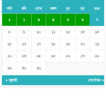
যে ডকুমেন্টারিতে আবু সাঈদের ছবি নেই, সেটা কোনো ডকুমেন্টারি নয়:
ভারপ্রাপ্ত রাষ্ট্রপতি
শনি
রবি
সোম
মঙ্গল
বুধ
বৃহ
শুক্র
৭
১
২
৩
৪
৫
৬
৮
৯
১০
১১
১২
১৩
১৪
১৫
১৬
১৭
১৮
১৯
২০
২১
২২
২৩
২৪
২৫
২৬
২৭
২৮
২৯
৩০
৩১
« জুলাই
সেপ্টেম্বর »
উপদেষ্টা সম্পাদক:
ইঞ্জিনিয়ার রাজীব হাসান
সম্পাদক:
মোঃ সোহরাব হোসেন (সুমন)